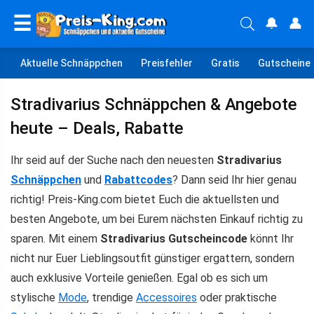
☰
🔔
👤
Aktuelle Schnäppchen
Preisfehler
Gratis
Gutscheine
Stradivarius Schnäppchen & Angebote
heute – Deals, Rabatte
Ihr seid auf der Suche nach den neuesten
Stradivarius
Schnäppchen
und
Rabattcodes
? Dann seid Ihr hier genau
richtig! Preis-King.com bietet Euch die aktuellsten und
besten Angebote, um bei Eurem nächsten Einkauf richtig zu
sparen. Mit einem
Stradivarius Gutscheincode
könnt Ihr
nicht nur Euer Lieblingsoutfit günstiger ergattern, sondern
auch exklusive Vorteile genießen. Egal ob es sich um
stylische
Mode
, trendige
Accessoires
oder praktische