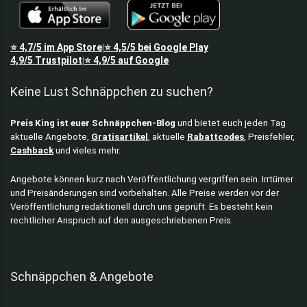
Fan Merch
Fitness
Gaming Zubehör
⭐
4,7/5
im App Store
⭐
4,5/5
bei Google Play
|
Garten & Baumarkt
4,9/5
Trustpilot
⭐
4,9/5
auf Google
|
Gartenarbeit
Keine Lust Schnäppchen zu suchen?
Gartenmöbel
Gesundheit
Preis King ist euer Schnäppchen-Blog
und bietet euch jeden Tag
Grills
aktuelle Angebote,
Gratisartikel
, aktuelle
Rabattcodes
, Preisfehler,
Handwerkzeuge
Cashback
und vieles mehr.
Haustiere
Heimtextilien
Angebote können kurz nach Veröffentlichung vergriffen sein. Irrtümer
und Preisänderungen sind vorbehalten. Alle Preise werden vor der
Herren Jacken
Veröffentlichung redaktionell durch uns geprüft. Es besteht kein
Herrenschuhe
rechtlicher Anspruch auf den ausgeschriebenen Preis.
Home & Living
Hoodies
Hosen
Schnäppchen & Angebote
Hüte & Mützen
Jacken