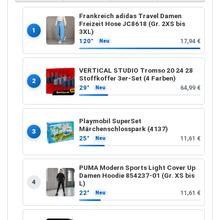
Frankreich adidas Travel Damen
Freizeit Hose JC8618 (Gr. 2XS bis
1
3XL)
120°
17,94 €
Neu
VERTICAL STUDIO Tromso 20 24 28
Stoffkoffer 3er-Set (4 Farben)
2
29°
64,99 €
Neu
Playmobil SuperSet
Märchenschlosspark (4137)
3
25°
11,61 €
Neu
PUMA Modern Sports Light Cover Up
Damen Hoodie 854237-01 (Gr. XS bis
4
L)
22°
11,61 €
Neu