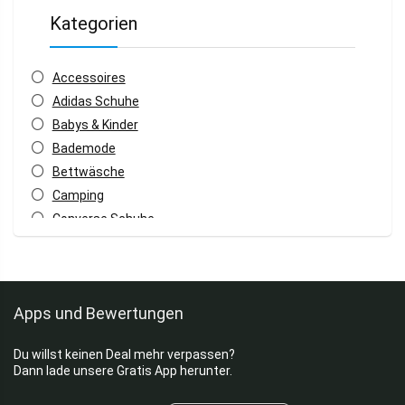
Kategorien
Accessoires
Adidas Schuhe
Babys & Kinder
Bademode
Bettwäsche
Camping
Converse Schuhe
Damen Jacken
Damenschuhe
Daunenjacken
Apps und Bewertungen
Dies & Das
Fahrradhelme
Du willst keinen Deal mehr verpassen?
Fahrradschloss
Dann lade unsere Gratis App herunter.
Fahrradzubehör