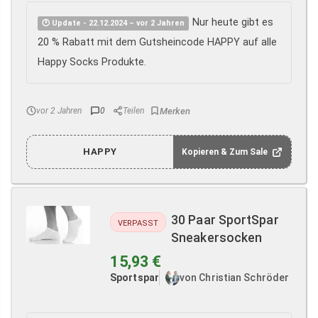
Nur heute gibt es
🕐 Update - 22.12.2024 – vor 2 Jahren
20 % Rabatt mit dem Gutsheincode HAPPY auf alle
Happy Socks Produkte.
vor 2 Jahren
0
Teilen
HAPPY
Kopieren & Zum Sale
30 Paar SportSpar
VERPASST
Sneakersocken
15,93 €
Sportspar
von Christian Schröder