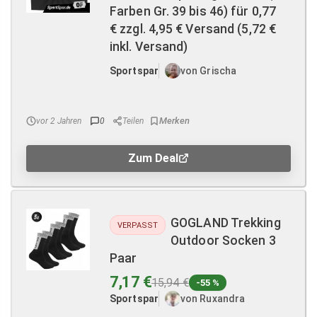
Farben Gr. 39 bis 46) für 0,77
€ zzgl. 4,95 € Versand (5,72 €
inkl. Versand)
Sportspar
von Grischa
vor 2 Jahren
0
Teilen
Zum Deal
GOGLAND Trekking
VERPASST
Outdoor Socken 3
Paar
7,17 €
15,94 €
-55 %
Sportspar
von Ruxandra