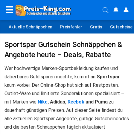
☰
🔔
👤
Aktuelle Schnäppchen
Preisfehler
Gratis
Gutscheine
Sportspar Gutschein Schnäppchen &
Angebote heute – Deals, Rabatte
Wer hochwertige Marken-Sportbekleidung kaufen und
dabei bares Geld sparen möchte, kommt an
Sportspar
kaum vorbei. Der Online-Shop hat sich auf Restposten,
Outlet-Ware und limitierte Sonderaktionen spezialisiert –
mit Marken wie
Nike
, Adidas,
Reebok
und Puma
zu
dauerhaft günstigen Preisen. Auf dieser Seite findest du
alle aktuellen Sportspar Angebote, gültige Gutscheincodes
und die besten Schnäppchen täglich aktualisiert