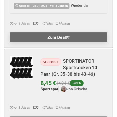
Wieder da
🕐 Update - 28.01.2024 – vor 3 Jahren
vor 3 Jahren
0
Teilen
Zum Deal
SPORTINATOR
VERPASST
Sportsocken 10
Paar (Gr. 35-38 bis 43-46)
8,45 €
14,94 €
-43 %
Sportspar
von Grischa
vor 3 Jahren
0
Teilen