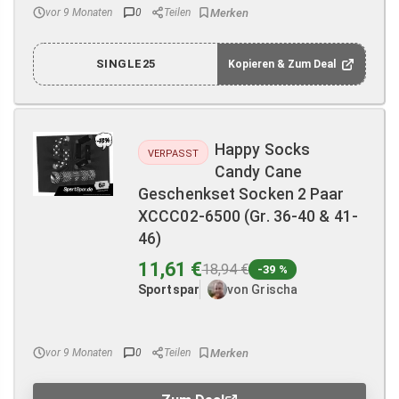
vor 9 Monaten
0
Teilen
SINGLE25
Kopieren & Zum Deal
Happy Socks
VERPASST
Candy Cane
Geschenkset Socken 2 Paar
XCCC02-6500 (Gr. 36-40 & 41-
46)
11,61 €
18,94 €
-39 %
Sportspar
von Grischa
vor 9 Monaten
0
Teilen