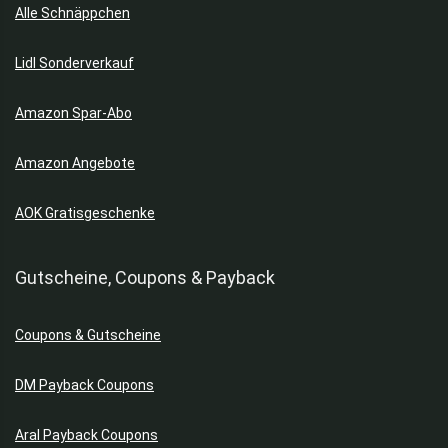
Alle Schnäppchen
Jeans
Jogginghosen
Lidl Sonderverkauf
Kinderjacken
Kinderschuhe
Amazon Spar-Abo
Kindersitze & Kinderwagen
Kleider
Amazon Angebote
Koffer
Kultur & Freizeit
AOK Gratisgeschenke
Leggings
Lotto
Gutscheine, Coupons & Payback
Maniküre & Pediküre
Mäntel
Mode
Coupons & Gutscheine
Nachtwäsche
DM Payback Coupons
Nike Schuhe
Poloshirts
Aral Payback Coupons
Pools