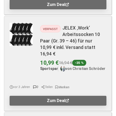
Zum Deal
JELEX ‚Work‘
VERPASST
Arbeitssocken 10
Paar (Gr. 39 – 46) für nur
10,99 € inkl. Versand statt
16,94 €
10,99 €
16,94 €
-35 %
Sportspar
von Christian Schröder
vor 3 Jahren
0
Teilen
Zum Deal