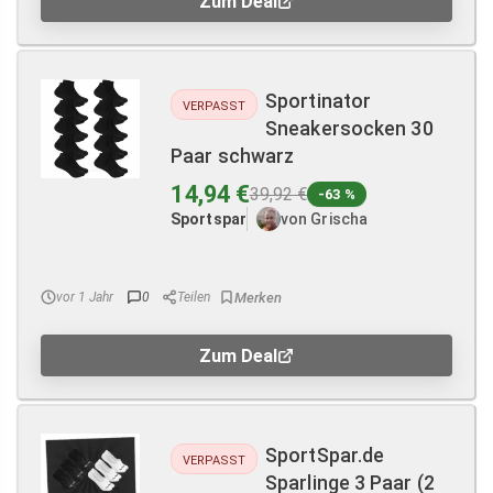
Zum Deal
Sportinator
VERPASST
Sneakersocken 30
Paar schwarz
14,94 €
39,92 €
-63 %
Sportspar
von Grischa
vor 1 Jahr
0
Teilen
Zum Deal
SportSpar.de
VERPASST
Sparlinge 3 Paar (2