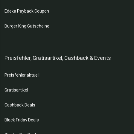
Pullover & Sweatshirts
Edeka Payback Coupon
Puma Schuhe
Reebok Schuhe
Burger King Gutscheine
Rucksack
Schuhe & Sneaker
Schulbedarf
Shorts
Preisfehler, Gratisartikel, Cashback & Events
Singles Day 2026
Skateboards
Socken & Strümpfe
Preisfehler aktuell
Softshelljacken
Gratisartikel
Sonnenbrillen
Sonnenschutz
Cashback Deals
Spielzeug
Sport
Black Friday Deals
Sportkleidung
Stühle