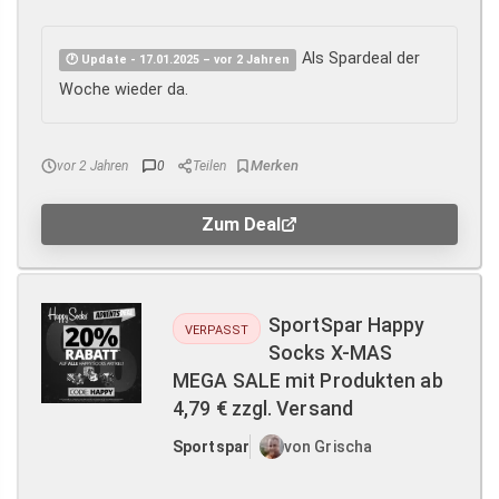
Als Spardeal der
🕐 Update - 17.01.2025 – vor 2 Jahren
Woche wieder da.
vor 2 Jahren
0
Teilen
Zum Deal
SportSpar Happy
VERPASST
Socks X-MAS
MEGA SALE mit Produkten ab
4,79 € zzgl. Versand
Sportspar
von Grischa