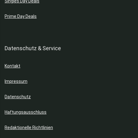
Singles Day Deals
T-Shirts & Hemden
Taschen
Prime Day Deals
Tische
Töpfe & Pfannen
Tops
Unterwäsche
Datenschutz & Service
Vans Schuhe
Werkzeuge
Kontakt
Winterjacken
Alle Kategorien
Impressum
Datenschutz
Haftungsausschluss
Redaktionelle Richtlinien