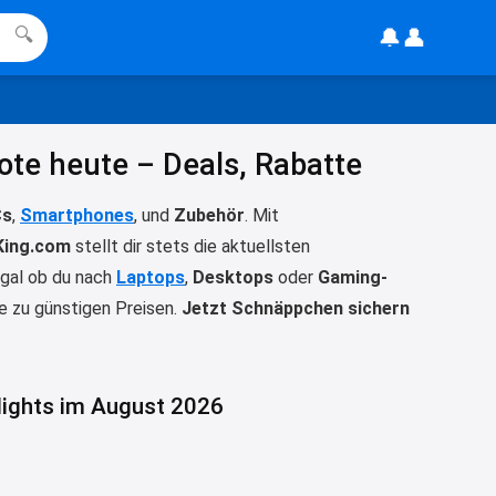
Ration Micronährstoffe/ Vitamine
🔔
👤
🔍
www.dunatura.com/free-trial...
2:28
↩
ote heute – Deals, Rabatte
Joachim
Gratis 11 versch. Orthomol
Cs
,
Smartphones
, und
Zubehör
. Mit
Proben
www.orthomol.com/de-
King.com
stellt dir stets die aktuellsten
de/service...
Egal ob du nach
Laptops
,
Desktops
oder
Gaming-
2:35
e zu günstigen Preisen.
Jetzt Schnäppchen sichern
↩
Joachim
Gratis Campari Spritz / Aperol
hlights im August 2026
Spritz für Gastronomie
gratis-
aperitivo.de/
2:38