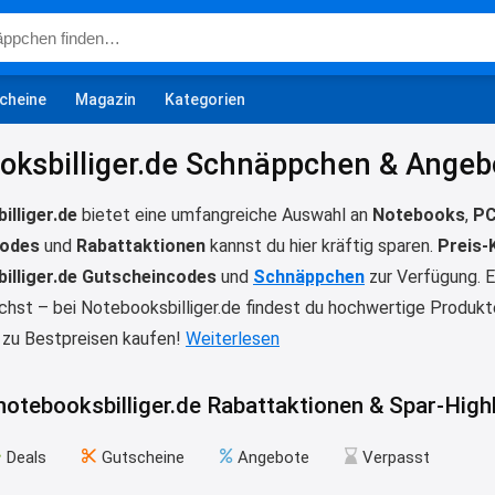
cheine
Magazin
Kategorien
oksbilliger.de Schnäppchen & Angeb
lliger.de
bietet eine umfangreiche Auswahl an
Notebooks
,
P
codes
und
Rabattaktionen
kannst du hier kräftig sparen.
Preis-
illiger.de Gutscheincodes
und
Schnäppchen
zur Verfügung. 
hst – bei Notebooksbilliger.de findest du hochwertige Produkt
 zu Bestpreisen kaufen!
Weiterlesen
 notebooksbilliger.de Rabattaktionen & Spar-Hig
Deals
Gutscheine
Angebote
Verpasst