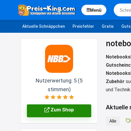
☰
Menü
Aktuelle Schnäppchen
Preisfehler
Gratis
Guts
notebo
Notebooksbi
Gutschein
Notebooksb
Nutzerwertung:
5
(
5
Zubehör
suc
stimmen)
und Technik
Aktuelle
Zum Shop
Alle