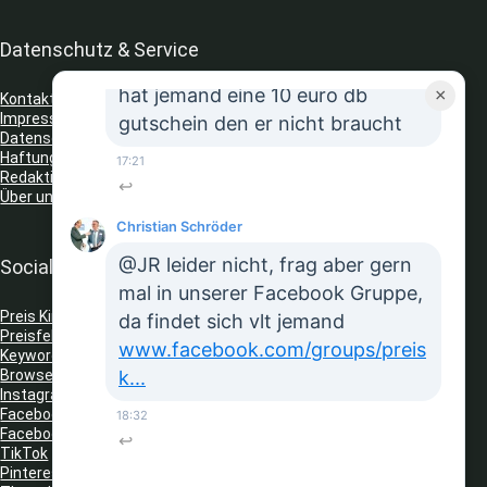
↩
Datenschutz & Service
JR
hat jemand eine 10 euro db
×
Kontakt
Impressum
gutschein den er nicht braucht
Datenschutz
Haftungsausschluss
17:21
Redaktionelle Richtlinien
↩
Über uns
Christian Schröder
@JR leider nicht, frag aber gern
Social Media
mal in unserer Facebook Gruppe,
Preis King auf Telegram
da findet sich vlt jemand
Preisfehler Whats App Kanal
www.facebook.com/groups/preis
Keyword Tracker
(Telegram)
Browser Erweiterungen: Gutschein Finder
k...
Instagram
Facebook
18:32
Facebook Gruppe
↩
TikTok
Pinterest