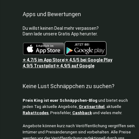
Rauchmelder
Apps und Bewertungen
Singles Day 2026
Smarthome
Du willst keinen Deal mehr verpassen?
Streaming-Dienste
Dann lade unsere Gratis App herunter.
Tablets
Tastaturen
Alle Kategorien
⭐
4,7/5
im App Store
⭐
4,5/5
bei Google Play
|
4,9/5
Trustpilot
⭐
4,9/5
auf Google
|
Keine Lust Schnäppchen zu suchen?
Preis King ist euer Schnäppchen-Blog
und bietet euch
jeden Tag aktuelle Angebote,
Gratisartikel
, aktuelle
Rabattcodes
, Preisfehler,
Cashback
und vieles mehr.
Angebote können kurz nach Veröffentlichung vergriffen sein.
Irrtümer und Preisänderungen sind vorbehalten. Alle Preise
werden vor der Veröffentlichung redaktionell durch uns