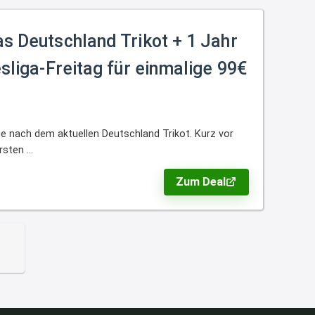
↩
s Deutschland Trikot + 1 Jahr
Strandnixe
sliga-Freitag für einmalige 99€
Das Koffersez gibt es nicht mehr
zu dem Preis
8:31
↩
e nach dem aktuellen Deutschland Trikot. Kurz vor
ten ...
Strandnixe
Kofferset
Zum Deal
8:32
↩
Strandnixe
Erst ja dann 65,99€ in Warenkorb
😫🙆🏽‍♂️
8:43