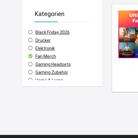
Kategorien
Black Friday 2026
Drucker
Elektronik
Fan Merch
Gaming Headsets
Gaming Zubehör
Home & Living
Kopfhörer
Laptops
Lautsprecher
Monitore
Netzwerk
PC Mäuse
Powerbanks