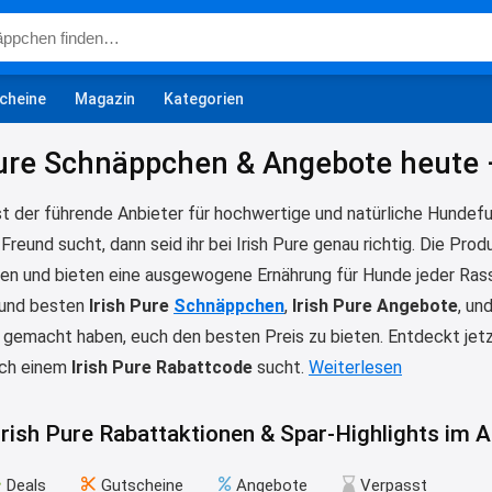
cheine
Magazin
Kategorien
Pure Schnäppchen & Angebote heute 
st der führende Anbieter für hochwertige und natürliche Hundefu
 Freund sucht, dann seid ihr bei Irish Pure genau richtig. Die Prod
fen und bieten eine ausgewogene Ernährung für Hunde jeder Ras
 und besten
Irish Pure
Schnäppchen
,
Irish Pure Angebote
, un
gemacht haben, euch den besten Preis zu bieten. Entdeckt jetzt 
ach einem
Irish Pure Rabattcode
sucht.
Weiterlesen
Irish Pure Rabattaktionen & Spar-Highlights im
Deals
Gutscheine
Angebote
Verpasst