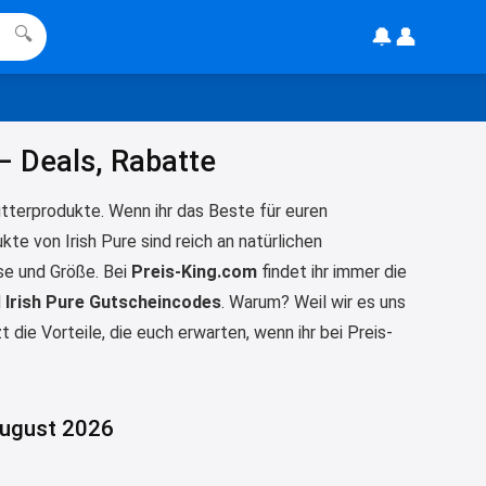
Ration Micronährstoffe/ Vitamine
🔔
👤
🔍
www.dunatura.com/free-trial...
2:28
↩
– Deals, Rabatte
Joachim
Gratis 11 versch. Orthomol
tterprodukte. Wenn ihr das Beste für euren
Proben
www.orthomol.com/de-
ukte von Irish Pure sind reich an natürlichen
de/service...
se und Größe. Bei
Preis-King.com
findet ihr immer die
2:35
d
Irish Pure Gutscheincodes
. Warum? Weil wir es uns
↩
die Vorteile, die euch erwarten, wenn ihr bei Preis-
Joachim
Gratis Campari Spritz / Aperol
Spritz für Gastronomie
gratis-
 August 2026
aperitivo.de/
2:38