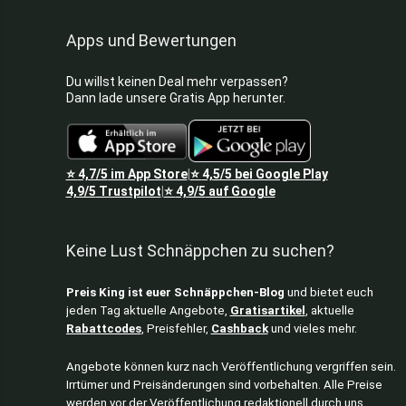
Apps und Bewertungen
Du willst keinen Deal mehr verpassen?
Dann lade unsere Gratis App herunter.
⭐
4,7/5
im App Store
⭐
4,5/5
bei Google Play
|
4,9/5
Trustpilot
⭐
4,9/5
auf Google
|
Keine Lust Schnäppchen zu suchen?
Preis King ist euer Schnäppchen-Blog
und bietet euch
jeden Tag aktuelle Angebote,
Gratisartikel
, aktuelle
Rabattcodes
, Preisfehler,
Cashback
und vieles mehr.
Angebote können kurz nach Veröffentlichung vergriffen sein.
Irrtümer und Preisänderungen sind vorbehalten. Alle Preise
werden vor der Veröffentlichung redaktionell durch uns