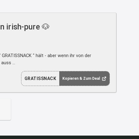
↩
Strandnixe
n irish-pure 🐶
Das Koffersez gibt es nicht mehr
zu dem Preis
8:31
↩
" GRATISSNACK " hält - aber wenn ihr von der
auss ...
Strandnixe
Kofferset
GRATISSNACK
Kopieren & Zum Deal
8:32
↩
Strandnixe
Erst ja dann 65,99€ in Warenkorb
😫🙆🏽‍♂️
8:43