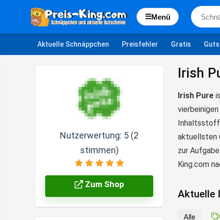
☰
Menü
Aktuelle Schnäppchen
Preisfehler
Gratis
Guts
Irish 
Irish Pure
i
vierbeinigen
Inhaltsstof
Nutzerwertung:
5
(
2
aktuellsten
stimmen)
zur Aufgabe 
King.com n
Zum Shop
Aktuelle 
Alle