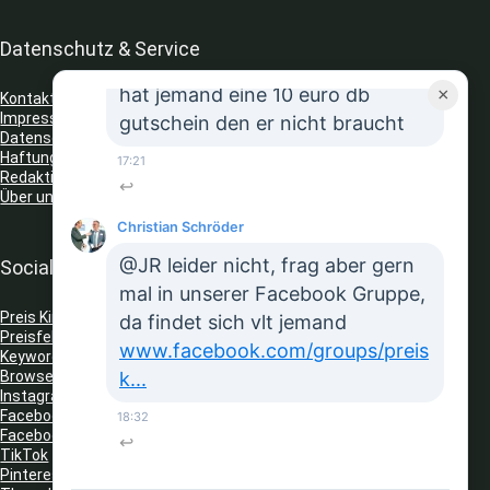
↩
Datenschutz & Service
JR
hat jemand eine 10 euro db
×
Kontakt
Impressum
gutschein den er nicht braucht
Datenschutz
Haftungsausschluss
17:21
Redaktionelle Richtlinien
↩
Über uns
Christian Schröder
@JR leider nicht, frag aber gern
Social Media
mal in unserer Facebook Gruppe,
Preis King auf Telegram
da findet sich vlt jemand
Preisfehler Whats App Kanal
www.facebook.com/groups/preis
Keyword Tracker
(Telegram)
Browser Erweiterungen: Gutschein Finder
k...
Instagram
Facebook
18:32
Facebook Gruppe
↩
TikTok
Pinterest