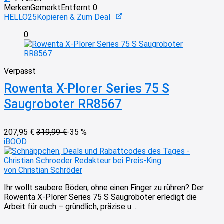
Merken
Gemerkt
Entfernt
0
HELLO25
Kopieren & Zum Deal
0
Verpasst
Rowenta X-Plorer Series 75 S
Saugroboter RR8567
207,95 €
319,99 €
-35 %
iBOOD
von Christian Schröder
Ihr wollt saubere Böden, ohne einen Finger zu rühren? Der
Rowenta X-Plorer Series 75 S Saugroboter erledigt die
Arbeit für euch – gründlich, präzise u ...