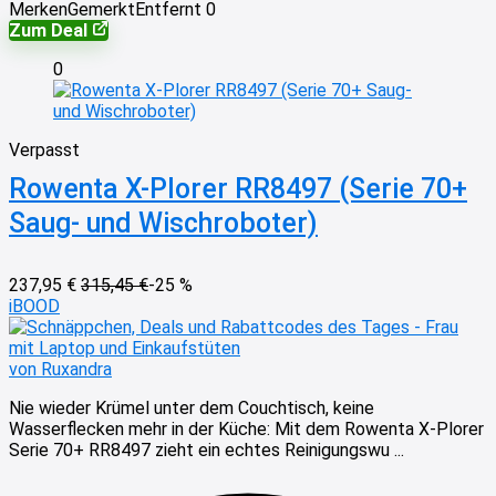
Merken
Gemerkt
Entfernt
0
Zum Deal
0
Verpasst
Rowenta X-Plorer RR8497 (Serie 70+
Saug- und Wischroboter)
237,95 €
315,45 €
-25 %
iBOOD
von Ruxandra
Nie wieder Krümel unter dem Couchtisch, keine
Wasserflecken mehr in der Küche: Mit dem Rowenta X-Plorer
Serie 70+ RR8497 zieht ein echtes Reinigungswu ...