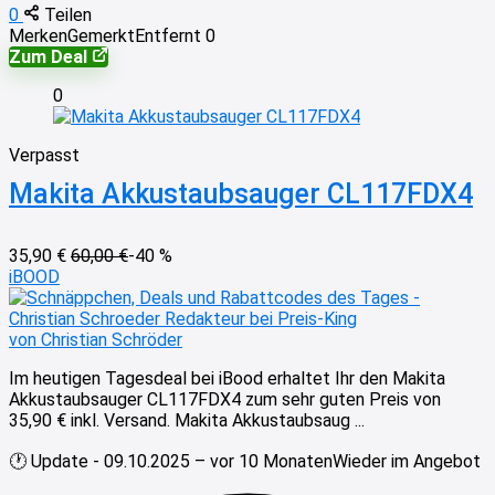
0
Teilen
Merken
Gemerkt
Entfernt
0
Zum Deal
0
Verpasst
Makita Akkustaubsauger CL117FDX4
35,90 €
60,00 €
-40 %
iBOOD
von Christian Schröder
Im heutigen Tagesdeal bei iBood erhaltet Ihr den Makita
Akkustaubsauger CL117FDX4 zum sehr guten Preis von
35,90 € inkl. Versand. Makita Akkustaubsaug ...
🕐 Update - 09.10.2025 – vor 10 Monaten
Wieder im Angebot