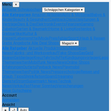
Menü
✕
Aktuelle Schnäppchen
Schnäppchen Kategorien
▾
Alle Kategorien
Amazon Aktionen
Auto & Motorrad
Babys &
Kinder
Beauty & Gesundheit
Cashback
Dienstleistungen &
Verträge
Dies & Das
Elektronik
Events
Finanzen
Gaming
Zubehör
Garten & Baumarkt
Home & Living
Kostenlos &
Gratisartikel
Kultur &
Freizeit
Lebensmittel
Mode
Preisfehler
Sport
Urlaub & Reisen
Gratis Angebote
Alle Deal Shops
Magazin
▾
Alle Ratgeber
Aktuelle Produktrückrufe
Amazon
News
Fabriks- und Werksverkauf
Fake-Shops
Gas
Geld
Sparen
Geldanlage
Kreuzfahrtschiffe
Kündigungsvorlagen
Lego
Themenwelten
Mobilfunk News
News
Online-Shops
Erfahrungen
Outlets
Payback News
Playmobil
Themenwelten
Politik News
Preispsychologie
Reisen und
Urlaub Tipps
Shrinkflation
Spam
Streaming
Dienste
Strom
Supermarkt News
Technik
News
Verkaufsoffener Sonntag
Versicherungen
Neue Gutscheine
Account
Anmelden
Ansicht
☀️
🌙
Auto