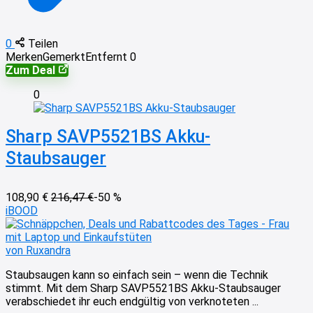
0
Teilen
Merken
Gemerkt
Entfernt
0
Zum Deal
0
Sharp SAVP5521BS Akku-
Staubsauger
108,90 €
216,47 €
-50 %
iBOOD
von Ruxandra
Staubsaugen kann so einfach sein – wenn die Technik
stimmt. Mit dem Sharp SAVP5521BS Akku-Staubsauger
verabschiedet ihr euch endgültig von verknoteten ...