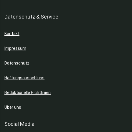
Kultur & Freizeit
Ladegeräte
Datenschutz & Service
Laptops
Lautsprecher
Kontakt
Lufterfrischer
Luftreiniger
Impressum
Mikrowellen
Mixer & Rührer
Datenschutz
Möbel
Mode
Haftungsausschluss
Monitore
Mülleimer
Redaktionelle Richtlinien
Mund- & Zahnpflege
Nahrungsergänzungsmittel
Über uns
PC Mäuse
Poloshirts
Social Media
Pools