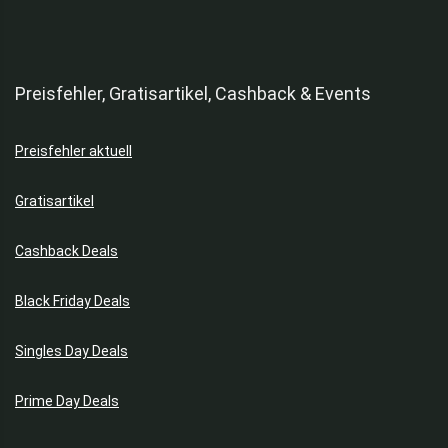
Hüte & Mützen
Jacken
Kaffee
Preisfehler, Gratisartikel, Cashback & Events
Kaffeemaschinen
Kerzen
Kinderschuhe
Preisfehler aktuell
Kindersitze & Kinderwagen
Gratisartikel
Klimageräte & Ventilatoren
Koffer
Cashback Deals
Kondome
Kopfhörer
Black Friday Deals
Kräuter & Gewürze
Küchengeräte
Singles Day Deals
Küchenhelfer
Küchenmaschinen
Prime Day Deals
Küchenmesser
Kühlschränke