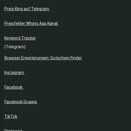
Powerbanks
Preis King auf Telegram
Preisfehler
Pullover & Sweatshirts
Preisfehler Whats App Kanal
Rasenmäher
Rasur, Enthaarung & Trimmen
Keyword Tracker
Rauchmelder
(Telegram)
Reebok Schuhe
Riegel
Browser Erweiterungen: Gutschein Finder
Rucksack
Sägen
Instagram
Saugroboter
Schuhe & Sneaker
Facebook
Sextoys
Shampoo
Facebook Gruppe
Smarthome
Smartphones
TikTok
Smartwatches
Pinterest