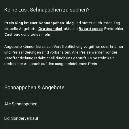
Duschgel & Seifen
Keine Lust Schnäppchen zu suchen?
E-Scooter
Elektronik
Preis King ist euer Schnäppchen-Blog
und bietet euch jeden Tag
Elektronik Zubehör
aktuelle Angebote,
Gratisartikel
, aktuelle
Rabattcodes
, Preisfehler,
Elektrowerkzeuge
Cashback
und vieles mehr.
Entsafter
Fahrradhelme
Angebote können kurz nach Veröffentlichung vergriffen sein. Irrtümer
und Preisänderungen sind vorbehalten. Alle Preise werden vor der
Fahrradschloss
Veröffentlichung redaktionell durch uns geprüft. Es besteht kein
Fahrradzubehör
rechtlicher Anspruch auf den ausgeschriebenen Preis.
Filme & Serien
Fleisch-Snacks
Foto & Kamera
Schnäppchen & Angebote
Fritteusen
Gaming Headsets
Alle Schnäppchen
Garten & Baumarkt
Gartenarbeit
Lidl Sonderverkauf
Gartenmöbel
Geschirr & Besteck