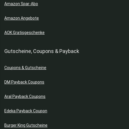
Amazon Spar-Abo
Gesichtspflege
Getränke
Amazon Angebote
Gläser
Glätteisen
AOK Gratisgeschenke
Google Smartphones
Grills
Gutscheine, Coupons & Payback
Haartrockner
Handwerkzeuge
Haushaltsartikel
Coupons & Gutscheine
Haushaltsgeräte
DM Payback Coupons
Haushaltswaren
Heckenscheren
Aral Payback Coupons
Heimtextilien
Herren Jacken
Edeka Payback Coupon
Herrenschuhe
Hoch­druck­rei­ni­ger
Burger King Gutscheine
Home & Living