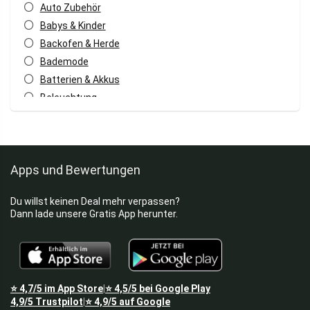
Auto Zubehör
Babys & Kinder
Backofen & Herde
Bademode
Batterien & Akkus
Beleuchtung
Bettwäsche
Blumen & Pflanzen
Blutdruckmessgeräte
Apps und Bewertungen
Brot, Aufstriche & Cerealien
Bügeleisen
Du willst keinen Deal mehr verpassen?
Bürobedarf
Dann lade unsere Gratis App herunter.
Camping
Computer und Zubehör
Dienstleistungen & Verträge
Dies & Das
⭐
4,7/5
im App Store
⭐
4,5/5
bei Google Play
|
Drucker
4,9/5
Trustpilot
⭐
4,9/5
auf Google
|