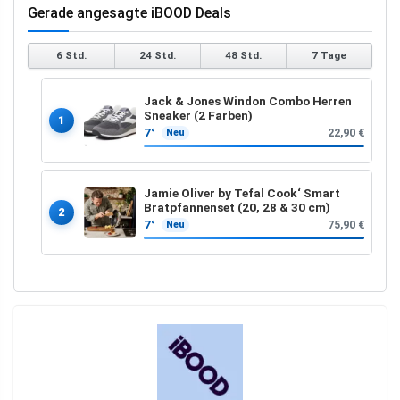
Gerade angesagte iBOOD Deals
6 Std.
24 Std.
48 Std.
7 Tage
Jack & Jones Windon Combo Herren
Sneaker (2 Farben)
1
7°
22,90 €
Neu
Jamie Oliver by Tefal Cook‘ Smart
Bratpfannenset (20, 28 & 30 cm)
2
7°
75,90 €
Neu