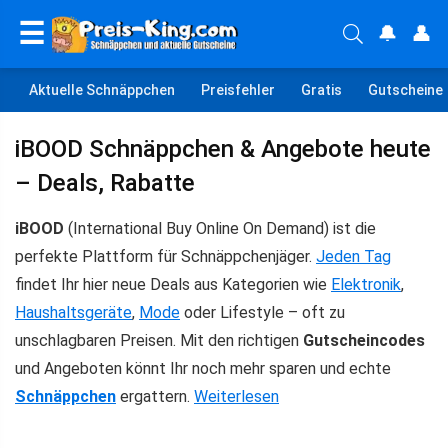
☰
🔔
👤
Aktuelle Schnäppchen
Preisfehler
Gratis
Gutscheine
iBOOD Schnäppchen & Angebote heute
– Deals, Rabatte
iBOOD
(International Buy Online On Demand) ist die
perfekte Plattform für Schnäppchenjäger.
Jeden Tag
findet Ihr hier neue Deals aus Kategorien wie
Elektronik
,
Haushaltsgeräte
,
Mode
oder Lifestyle – oft zu
unschlagbaren Preisen. Mit den richtigen
Gutscheincodes
und Angeboten könnt Ihr noch mehr sparen und echte
Schnäppchen
ergattern.
Weiterlesen