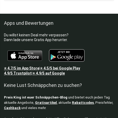
Kostenlos & Gratisartikel
Lebensmittel
Möbel
Apps und Bewertungen
Stühle
Taschen
Du willst keinen Deal mehr verpassen?
Alle Kategorien
Dann lade unsere Gratis App herunter.
⭐
4,7/5
im App Store
⭐
4,5/5
bei Google Play
|
4,9/5
Trustpilot
⭐
4,9/5
auf Google
|
Keine Lust Schnäppchen zu suchen?
Preis King ist euer Schnäppchen-Blog
und bietet euch jeden Tag
aktuelle Angebote,
Gratisartikel
, aktuelle
Rabattcodes
, Preisfehler,
Cashback
und vieles mehr.