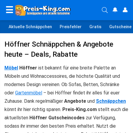
☰
🔔
👤
Aktuelle Schnäppchen
Preisfehler
Gratis
Gutscheine
Höffner Schnäppchen & Angebote
heute – Deals, Rabatte
Möbel
Höffner
ist bekannt für eine breite Palette an
Möbeln und Wohnaccessoires, die höchste Qualität und
modernes Design vereinen. Ob Sofas, Betten, Schränke
oder
Gartenmöbel
– bei Höffner findet ihr alles für euer
Zuhause. Dank regelmäßiger
Angebote
und
Schnäppchen
könnt ihr hier richtig sparen.
Preis-King.com
stellt euch die
aktuellsten
Höffner Gutscheincodes
zur Verfügung,
sodass ihr immer den besten Preis erhaltet. Nutzt die