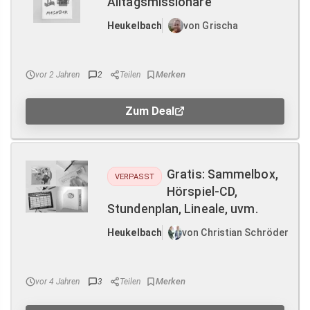
Alltagsmissionare
Heukelbach
von Grischa
vor 2 Jahren
2
Teilen
Zum Deal
Gratis: Sammelbox,
VERPASST
Hörspiel-CD,
Stundenplan, Lineale, uvm.
Heukelbach
von Christian Schröder
vor 4 Jahren
3
Teilen