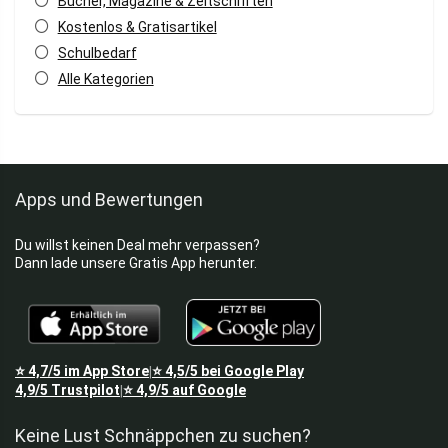
Bücher, Magazine & Zeitschriften
Kostenlos & Gratisartikel
Schulbedarf
Alle Kategorien
Apps und Bewertungen
Du willst keinen Deal mehr verpassen?
Dann lade unsere Gratis App herunter.
⭐
4,7/5
im App Store
⭐
4,5/5
bei Google Play
|
4,9/5
Trustpilot
⭐
4,9/5
auf Google
|
Keine Lust Schnäppchen zu suchen?