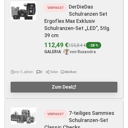
DerDieDas
VERPASST
Schulranzen Set
Ergoflex Max Exklusiv
Schulranzen-Set „LED“, 5tlg.
39 cm
112,49 €
155,84 €
-28 %
GALERIA
von Ruxandra
vor 5 Jahren
0
Teilen
Zum Deal
7-teiliges Sammies
VERPASST
Schulranzen-Set
Classic Checks