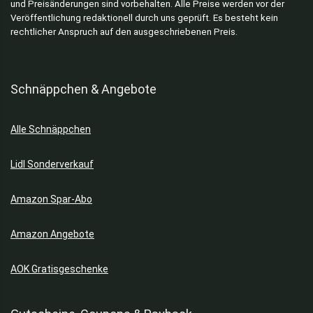
und Preisänderungen sind vorbehalten. Alle Preise werden vor der
Küchenhelfer
Veröffentlichung redaktionell durch uns geprüft. Es besteht kein
Küchenmaschinen
rechtlicher Anspruch auf den ausgeschriebenen Preis.
Küchenmesser
Lebensmittel
Maniküre & Pediküre
Schnäppchen & Angebote
Mäntel
Mode
Alle Schnäppchen
Nike Schuhe
Parfum & Düfte
Lidl Sonderverkauf
Pullover & Sweatshirts
Reebok Schuhe
Amazon Spar-Abo
Rucksack
Schmuck
Amazon Angebote
Schulbedarf
Smartwatches
AOK Gratisgeschenke
Softshelljacken
Spielzeug