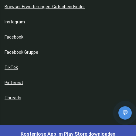
Browser Erweiterungen: Gutschein Finder
Instagram
Facebook
Facebook Gruppe
TikTok
Pinterest
Threads
💬
Made with ❤️ zum Sparen | Copyright © 2017 -2026 | Preis-King.com
Kostenlose App im Play Store downloaden
| Dein Schnäppchen Blog