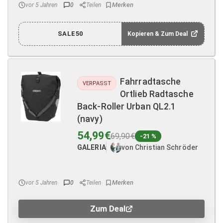
vor 5 Jahren
0
Teilen
SALE50
Kopieren & Zum Deal
Fahrradtasche
VERPASST
Ortlieb Radtasche
Back-Roller Urban QL2.1
(navy)
54,99€
69,90€
-21 %
GALERIA
von Christian Schröder
vor 5 Jahren
0
Teilen
Zum Deal