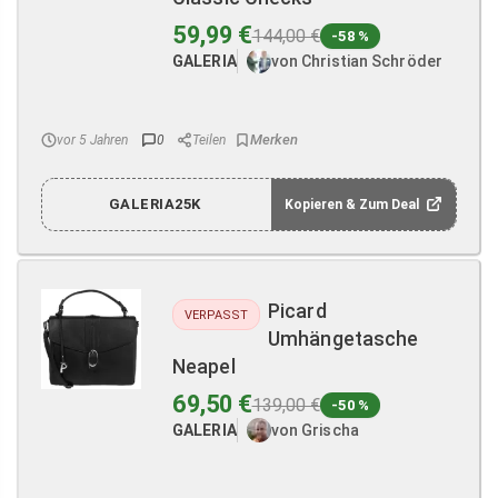
59,99 €
144,00 €
-58 %
GALERIA
von Christian Schröder
vor 5 Jahren
0
Teilen
GALERIA25K
Kopieren & Zum Deal
Picard
VERPASST
Umhängetasche
Neapel
69,50 €
139,00 €
-50 %
GALERIA
von Grischa