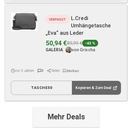
L.Credi
VERPASST
Umhängetasche
„Eva“ aus Leder
50,94 €
89,99 €
-43 %
GALERIA
von Grischa
vor 5 Jahren
0
Teilen
TASCHE50
Kopieren & Zum Deal
Mehr Deals