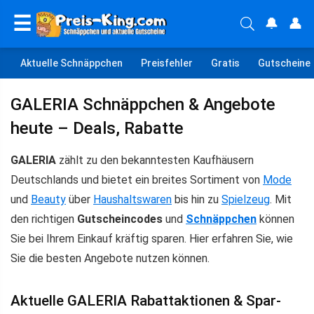
☰
🔔
👤
Aktuelle Schnäppchen
Preisfehler
Gratis
Gutscheine
GALERIA Schnäppchen & Angebote
heute – Deals, Rabatte
GALERIA
zählt zu den bekanntesten Kaufhäusern
Deutschlands und bietet ein breites Sortiment von
Mode
und
Beauty
über
Haushaltswaren
bis hin zu
Spielzeug
. Mit
den richtigen
Gutscheincodes
und
Schnäppchen
können
Sie bei Ihrem Einkauf kräftig sparen. Hier erfahren Sie, wie
Sie die besten Angebote nutzen können.
Aktuelle GALERIA Rabattaktionen & Spar-