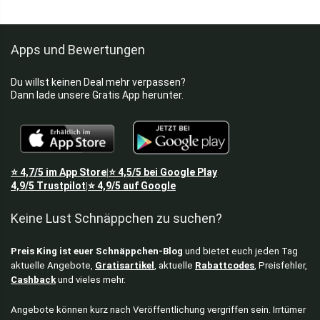
Geschirr & Besteck
Gesichtspflege
Apps und Bewertungen
Gesundheit
Gläser
Du willst keinen Deal mehr verpassen?
Hautpflege
Dann lade unsere Gratis App herunter.
Herren Jacken
Herrenschuhe
Home & Living
Hosen
⭐
4,7/5
im App Store
⭐
4,5/5
bei Google Play
|
Hüte & Mützen
4,9/5
Trustpilot
⭐
4,9/5
auf Google
|
Inline Skates
Keine Lust Schnäppchen zu suchen?
Jacken
Kaffee
Preis King ist euer Schnäppchen-Blog
und bietet euch jeden Tag
Kaffeemaschinen
aktuelle Angebote,
Gratisartikel
, aktuelle
Rabattcodes
, Preisfehler,
Koffer
Cashback
und vieles mehr.
Kostenlos & Gratisartikel
Küchengeräte
Angebote können kurz nach Veröffentlichung vergriffen sein. Irrtümer