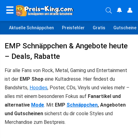
☰
🔔
👤
Aktuelle Schnäppchen
Preisfehler
Gratis
Gutscheine
EMP Schnäppchen & Angebote heute
– Deals, Rabatte
Für alle Fans von Rock, Metal, Gaming und Entertainment
ist der
EMP Shop
eine Kultadresse. Hier findest du
Bandshirts,
Hoodies
, Poster, CDs, Vinyls und vieles mehr –
alles mit einem besonderen Fokus auf
Fanartikel und
alternative
Mode
. Mit
EMP
Schnäppchen
, Angeboten
und Gutscheinen
sicherst du dir coole Styles und
Merchandise zum Bestpreis.