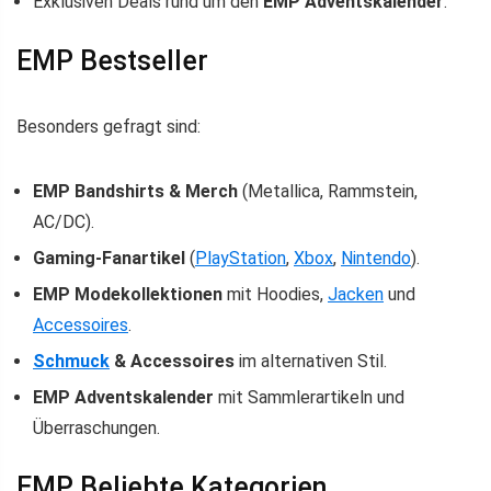
Exklusiven Deals rund um den
EMP Adventskalender
.
EMP Bestseller
Besonders gefragt sind:
EMP Bandshirts & Merch
(Metallica, Rammstein,
AC/DC).
Gaming-Fanartikel
(
PlayStation
,
Xbox
,
Nintendo
).
EMP Modekollektionen
mit Hoodies,
Jacken
und
Accessoires
.
Schmuck
& Accessoires
im alternativen Stil.
EMP Adventskalender
mit Sammlerartikeln und
Überraschungen.
EMP Beliebte Kategorien