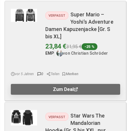
Super Mario –
VERPASST
Yoshi’s Adventure
Damen Kapuzenjacke [Gr. S
bis XL]
23,84 €
31,95 €
-25 %
EMP
von Christian Schröder
vor 5 Jahren
0
Teilen
Zum Deal
Star Wars The
VERPASST
Mandalorian
Hoodie (Gr. S bis XXL, nur