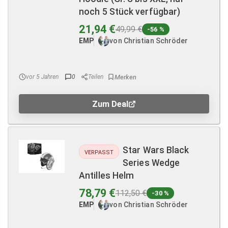
noch 5 Stück verfügbar)
21,94 €
49,99 €
-56 %
EMP
von Christian Schröder
vor 5 Jahren
0
Teilen
Zum Deal
Star Wars Black
VERPASST
Series Wedge
Antilles Helm
78,79 €
112,50 €
-30 %
EMP
von Christian Schröder