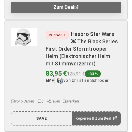
Zum Deal
Hasbro Star Wars
VERPASST
👾 The Black Series
First Order Stormtrooper
Helm (Elektronischer Helm
mit Stimmverzerrer)
83,95 €
125,91 €
-33 %
EMP
von Christian Schröder
vor 5 Jahren
0
Teilen
SAVE
Kopieren & Zum Deal