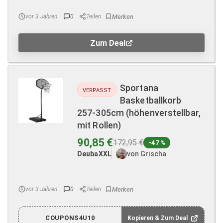
vor 3 Jahren
0
Teilen
Zum Deal
Sportana
VERPASST
Basketballkorb
257-305cm (höhenverstellbar,
mit Rollen)
90,85 €
172,95 €
-47 %
DeubaXXL
von Grischa
vor 3 Jahren
0
Teilen
COUPONS4U10
Kopieren & Zum Deal