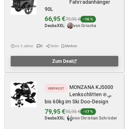
Fahrradanhänger
90L
66,95 €
79,95 €
-16 %
DeubaXXL
von Grischa
vor 3 Jahren
0
Teilen
Zum Deal
MONZANA KJ5000
VERPASST
Lenkschlitten ❄️🛷
bis 60kg im Ski Doo-Design
79,95 €
95,95 €
-17 %
DeubaXXL
von Christian Schröder