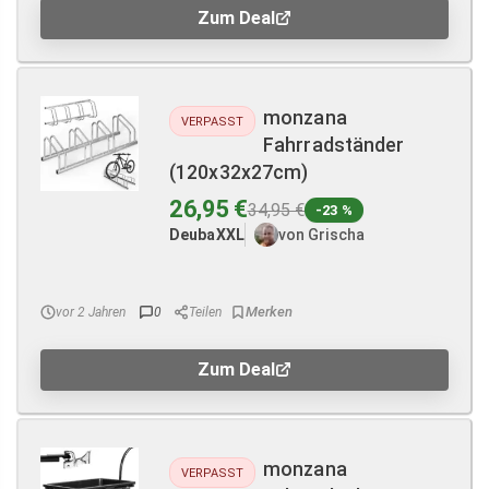
Zum Deal
monzana
VERPASST
Fahrradständer
(120x32x27cm)
26,95 €
34,95 €
-23 %
DeubaXXL
von Grischa
vor 2 Jahren
0
Teilen
Zum Deal
monzana
VERPASST