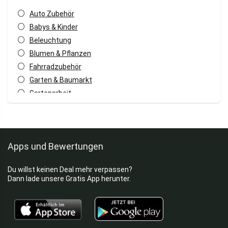
Auto Zubehör
Babys & Kinder
Beleuchtung
Blumen & Pflanzen
Fahrradzubehör
Garten & Baumarkt
Gartenarbeit
Gartenmöbel
Haustiere
Home & Living
Apps und Bewertungen
Koffer
Küchenmaschinen
Du willst keinen Deal mehr verpassen?
Laufräder
Dann lade unsere Gratis App herunter.
Möbel
Pools
Sport
Taschen