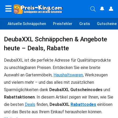
☰
🔔
👤
Aktuelle Schnäppchen
Preisfehler
Gratis
Gutscheine
DeubaXXL Schnäppchen & Angebote
heute – Deals, Rabatte
DeubaXXL ist die perfekte Adresse für Qualitätsprodukte
zu unschlagbaren Preisen. Entdecken Sie eine breite
Auswahl an Gartenmöbeln,
Haushaltswaren
, Werkzeugen
und vielem mehr – und das alles mit zusätzlichen
Sparmöglichkeiten dank
DeubaXXL Gutscheincodes
und
Rabattaktionen
. In diesem Artikel zeigen wir Ihnen, wie Sie
die besten
Deals
finden,
DeubaXXL
Rabattcodes
einlösen
und das Beste aus Ihrem Einkauf herausholen können.