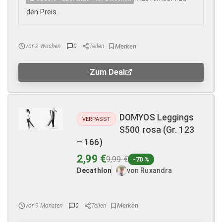
den Preis.
vor 2 Wochen
0
Teilen
Zum Deal
DOMYOS Leggings
VERPASST
S500 rosa (Gr. 123
– 166)
2,99 €
9,99 €
-70 %
Decathlon
von Ruxandra
vor 9 Monaten
0
Teilen