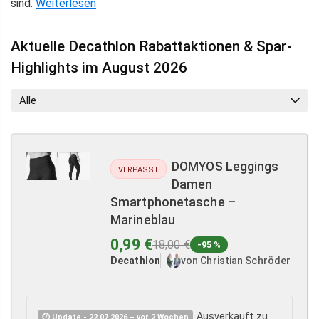
sind.
Weiterlesen
Aktuelle Decathlon Rabattaktionen & Spar-
Highlights im August 2026
Alle
DOMYOS Leggings
VERPASST
Damen
Smartphonetasche –
Marineblau
0,99 €
18,00 €
-95 %
Decathlon
von Christian Schröder
Ausverkauft zu
🕐 Update - 22.07.2026 – vor 2 Wochen