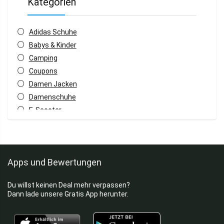
Kategorien
Adidas Schuhe
Babys & Kinder
Camping
Coupons
Damen Jacken
Damenschuhe
E-Scooter
Fahrrad
Fahrradzubehör
Fan Merch
Apps und Bewertungen
Fitness
Garten & Baumarkt
Du willst keinen Deal mehr verpassen?
Haustiere
Dann lade unsere Gratis App herunter.
Herren Jacken
Herrenschuhe