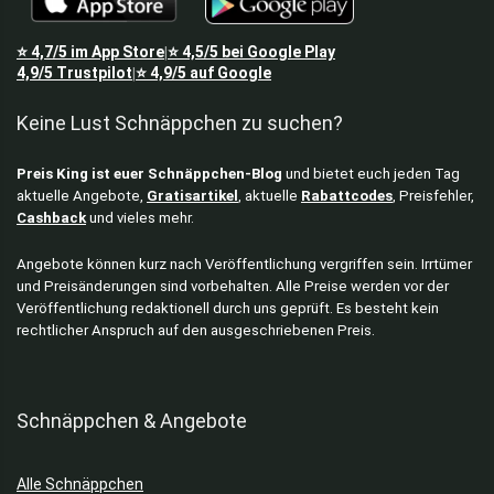
Hüte & Mützen
Jacken
⭐
4,7/5
im App Store
⭐
4,5/5
bei Google Play
|
Kinderschuhe
4,9/5
Trustpilot
⭐
4,9/5
auf Google
|
Laufräder
Keine Lust Schnäppchen zu suchen?
Leggings
Mode
Preis King ist euer Schnäppchen-Blog
und bietet euch jeden Tag
Nike Schuhe
aktuelle Angebote,
Gratisartikel
, aktuelle
Rabattcodes
, Preisfehler,
Powerbanks
Cashback
und vieles mehr.
Preisfehler
Pullover & Sweatshirts
Angebote können kurz nach Veröffentlichung vergriffen sein. Irrtümer
und Preisänderungen sind vorbehalten. Alle Preise werden vor der
Puma Schuhe
Veröffentlichung redaktionell durch uns geprüft. Es besteht kein
Rucksack
rechtlicher Anspruch auf den ausgeschriebenen Preis.
Schuhe & Sneaker
Shorts
Socken & Strümpfe
Schnäppchen & Angebote
Softshelljacken
Spielzeug
Alle Schnäppchen
Sport