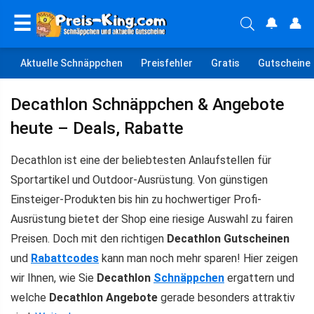
☰
🔔
👤
Aktuelle Schnäppchen
Preisfehler
Gratis
Gutscheine
Decathlon Schnäppchen & Angebote
heute – Deals, Rabatte
Decathlon ist eine der beliebtesten Anlaufstellen für
Sportartikel und Outdoor-Ausrüstung. Von günstigen
Einsteiger-Produkten bis hin zu hochwertiger Profi-
Ausrüstung bietet der Shop eine riesige Auswahl zu fairen
Preisen. Doch mit den richtigen
Decathlon Gutscheinen
und
Rabattcodes
kann man noch mehr sparen! Hier zeigen
wir Ihnen, wie Sie
Decathlon
Schnäppchen
ergattern und
welche
Decathlon Angebote
gerade besonders attraktiv