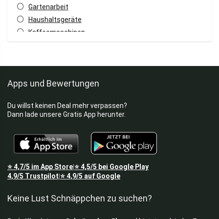
Gartenarbeit
Haushaltsgeräte
Kaffeemaschinen
Küchengeräte
Kühlschränke
Monitore
Apps und Bewertungen
Tastaturen
Trockner
Du willst keinen Deal mehr verpassen?
TV & Video
Dann lade unsere Gratis App herunter.
Waschmaschinen
Alle Kategorien
⭐
4,7/5
im App Store
⭐
4,5/5
bei Google Play
|
4,9/5
Trustpilot
⭐
4,9/5
auf Google
|
Keine Lust Schnäppchen zu suchen?