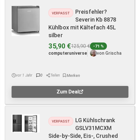
Preisfehler?
VERPASST
Severin Kb 8878
Kühlbox mit Kältefach 45L
silber
35,90 €
125,90 €
-71 %
computeruniverse
von Grischa
vor 1 Jahr
0
Teilen
Zum Deal
LG Kühlschrank
VERPASST
GSLV31MCXM
Side-by-Side, Eis-, Crushed