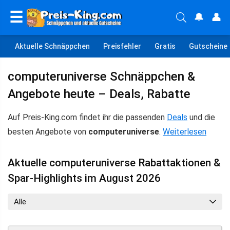
☰
🔔
👤
Aktuelle Schnäppchen
Preisfehler
Gratis
Gutscheine
computeruniverse Schnäppchen &
Angebote heute – Deals, Rabatte
Auf Preis-King.com findet ihr die passenden
Deals
und die
besten Angebote von
computeruniverse
.
Weiterlesen
Aktuelle computeruniverse Rabattaktionen &
Spar-Highlights im August 2026
Alle