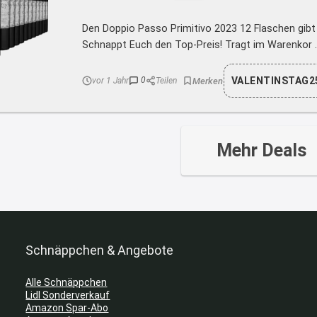
Den Doppio Passo Primitivo 2023 12 Flaschen gibt e
Schnappt Euch den Top-Preis! Tragt im Warenkor ..
VALENTINSTAG25
0
vor 1 Jahr
Teilen
Mehr Deals
Schnäppchen & Angebote
Alle Schnäppchen
Lidl Sonderverkauf
Amazon Spar-Abo