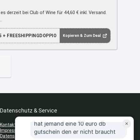
8:31
↩
s derzeit bei Club of Wine für 44,60 € inkl. Versand.
.
Strandnixe
Kofferset
 + FREESHIPPINGDOPPIO
Kopieren & Zum Deal
8:32
↩
Strandnixe
Erst ja dann 65,99€ in Warenkorb
😫🙆🏽‍♂️
8:43
↩
Datenschutz & Service
JR
hat jemand eine 10 euro db
×
Kontakt
Impressum
gutschein den er nicht braucht
Datenschutz