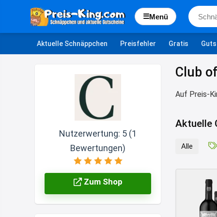
☰
Menü
Aktuelle Schnäppchen
Preisfehler
Gratis
Guts
Club o
Auf Preis-K
Aktuelle
Nutzerwertung:
5
(
1
Alle
Bewertungen)
Zum Shop