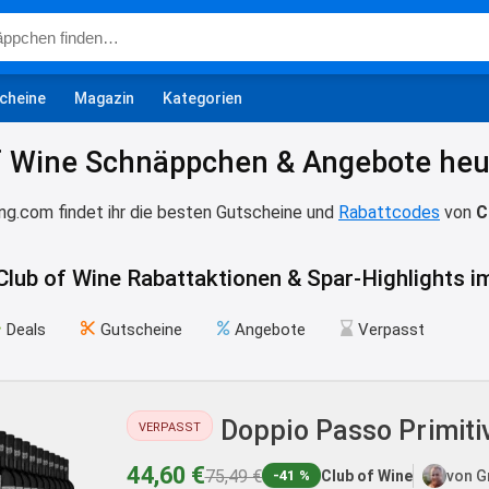
cheine
Magazin
Kategorien
f Wine Schnäppchen & Angebote heut
ing.com findet ihr die besten Gutscheine und
Rabattcodes
von
C
 Club of Wine Rabattaktionen & Spar-Highlights 
Deals
Gutscheine
Angebote
Verpasst
Doppio Passo Primiti
VERPASST
44,60 €
75,49 €
Club of Wine
von G
-41 %