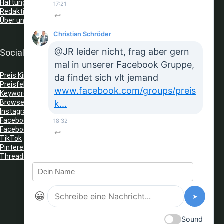
Haftungsausschluss
17:21
Redaktionelle Richtlinien
↩
Über uns
Christian Schröder
@JR leider nicht, frag aber gern
Social Media
mal in unserer Facebook Gruppe,
Preis King auf Telegram
da findet sich vlt jemand
Preisfehler Whats App Kanal
www.facebook.com/groups/preis
Keyword Tracker
(Telegram)
Browser Erweiterungen: Gutschein Finder
k...
Instagram
Facebook
18:32
Facebook Gruppe
↩
TikTok
Pinterest
Threads
😀
➤
Sound