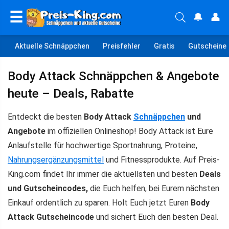
☰
🔔
👤
Aktuelle Schnäppchen
Preisfehler
Gratis
Gutscheine
Body Attack Schnäppchen & Angebote
heute – Deals, Rabatte
Entdeckt die besten
Body Attack
Schnäppchen
und
Angebote
im offiziellen Onlineshop! Body Attack ist Eure
Anlaufstelle für hochwertige Sportnahrung, Proteine,
Nahrungsergänzungsmittel
und Fitnessprodukte. Auf Preis-
King.com findet Ihr immer die aktuellsten und besten
Deals
und Gutscheincodes,
die Euch helfen, bei Eurem nächsten
Einkauf ordentlich zu sparen. Holt Euch jetzt Euren
Body
Attack Gutscheincode
und sichert Euch den besten Deal.