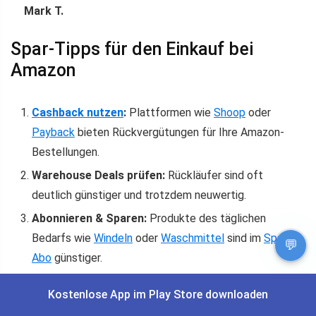
Mark T.
Spar-Tipps für den Einkauf bei
Amazon
Cashback nutzen
:
Plattformen wie
Shoop
oder
Payback
bieten Rückvergütungen für Ihre Amazon-
Bestellungen.
Warehouse Deals prüfen:
Rückläufer sind oft
deutlich günstiger und trotzdem neuwertig.
Abonnieren & Sparen:
Produkte des täglichen
Bedarfs wie
Windeln
oder
Waschmittel
sind im
Spar-
💬
Abo
günstiger.
Der Amazon-Newsletter – Exklusive
Kostenlose App im Play Store downloaden