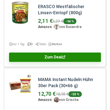
ERASCO Westfälischer
Linsen-Eintopf (800g)
2,11 €
3,29 €
-36 %
Amazon
von Ruxandra
vor 1 Tag
0
Teilen
Zum Deal
MAMA Instant Nudeln Hühn
30er Pack (30×66 g)
12,70 €
18,98 €
-33 %
Amazon
von Grischa