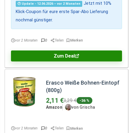
Jetzt mit 10%
🕐 Update - 12.06.2026 – vor 2 Monaten
Klick-Coupon für eure erste Spar-Abo Lieferung
nochmal günstiger.
vor 2 Monaten
0
Teilen
Zum Deal
Erasco Weiße Bohnen-Eintopf
(800g)
2,11 €
3,29 €
-36 %
Amazon
von Grischa
vor 2 Monaten
0
Teilen