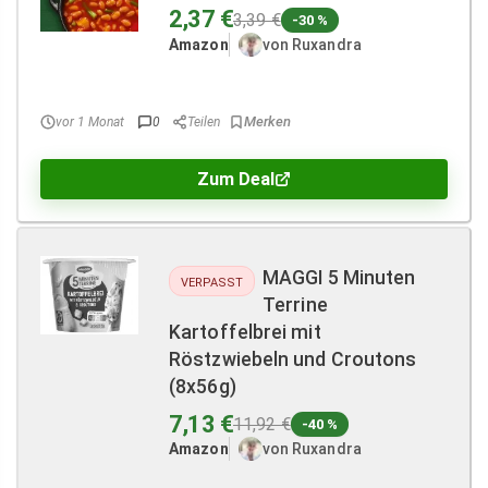
2,37 €
3,39 €
-30 %
Amazon
von Ruxandra
vor 1 Monat
0
Teilen
Zum Deal
MAGGI 5 Minuten
VERPASST
Terrine
Kartoffelbrei mit
Röstzwiebeln und Croutons
(8x56g)
7,13 €
11,92 €
-40 %
Amazon
von Ruxandra