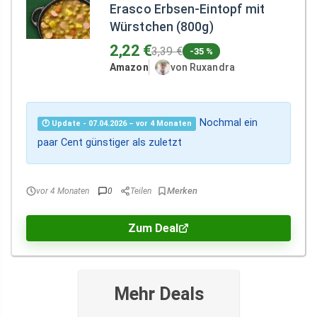
Erasco Erbsen-Eintopf mit
Würstchen (800g)
2,22 €
3,39 €
-35 %
Amazon
von Ruxandra
Nochmal ein
🕐 Update - 07.04.2026 – vor 4 Monaten
paar Cent günstiger als zuletzt
vor 4 Monaten
0
Teilen
Zum Deal
Mehr Deals