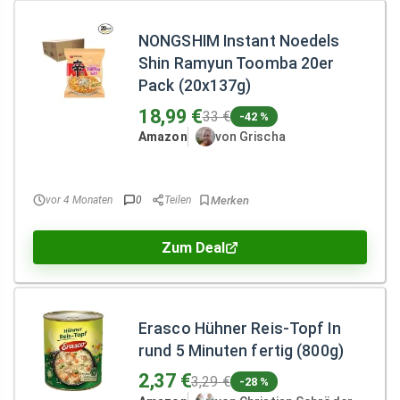
NONGSHIM Instant Noedels
Shin Ramyun Toomba 20er
Pack (20x137g)
18,99 €
33 €
-42 %
Amazon
von Grischa
vor 4 Monaten
0
Teilen
Zum Deal
Erasco Hühner Reis-Topf In
rund 5 Minuten fertig (800g)
2,37 €
3,29 €
-28 %