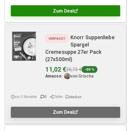
Zum Deal
Knorr Suppenliebe
VERPASST
Spargel
Cremesuppe 27er Pack
(27x500ml)
11,02 €
26,73 €
-59 %
Amazon
von Grischa
vor 2 Monaten
0
Teilen
Zum Deal