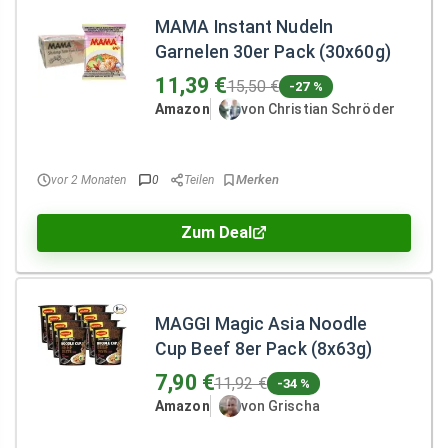
MAMA Instant Nudeln
Garnelen 30er Pack (30x60g)
11,39 €
15,50 €
-27 %
Amazon
von Christian Schröder
vor 2 Monaten
0
Teilen
Zum Deal
MAGGI Magic Asia Noodle
Cup Beef 8er Pack (8x63g)
7,90 €
11,92 €
-34 %
Amazon
von Grischa