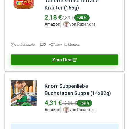
Tomate & mediterrane
Kräuter (165g)
2,18 €
2,89 €
-25 %
Amazon
von Ruxandra
vor 2 Monaten
0
Teilen
Zum Deal
Knorr Suppenliebe
Buchstaben Suppe (14x82g)
4,31 €
13,86 €
-69 %
Amazon
von Ruxandra