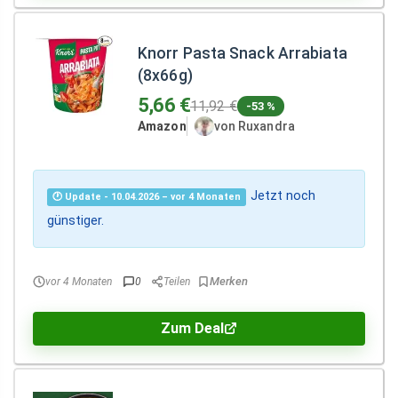
Knorr Pasta Snack Arrabiata
(8x66g)
5,66 €
11,92 €
-53 %
Amazon
von Ruxandra
Jetzt noch
🕐 Update - 10.04.2026 – vor 4 Monaten
günstiger.
vor 4 Monaten
0
Teilen
Zum Deal