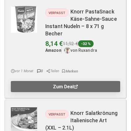
Knorr PastaSnack
VERPASST
Käse-Sahne-Sauce
Instant Nudeln – 8 x 71 g
Becher
8,14 €
11,92 €
-32 %
Amazon
von Ruxandra
vor 1 Monat
0
Teilen
Zum Deal
Knorr Salatkrönung
VERPASST
Italienische Art
(XXL – 2.1L)