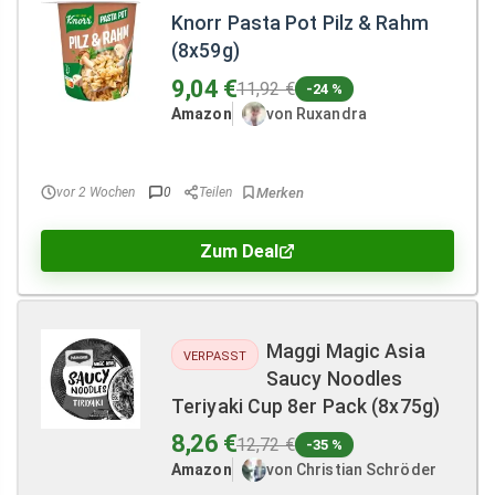
Knorr Pasta Pot Pilz & Rahm
(8x59g)
9,04 €
11,92 €
-24 %
Amazon
von Ruxandra
vor 2 Wochen
0
Teilen
Zum Deal
Maggi Magic Asia
VERPASST
Saucy Noodles
Teriyaki Cup 8er Pack (8x75g)
8,26 €
12,72 €
-35 %
Amazon
von Christian Schröder