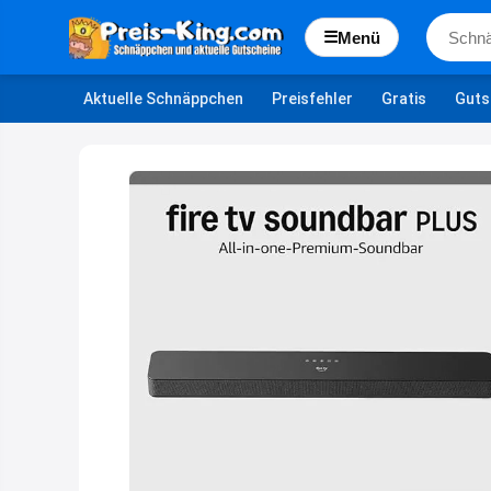
☰
Menü
Aktuelle Schnäppchen
Preisfehler
Gratis
Guts