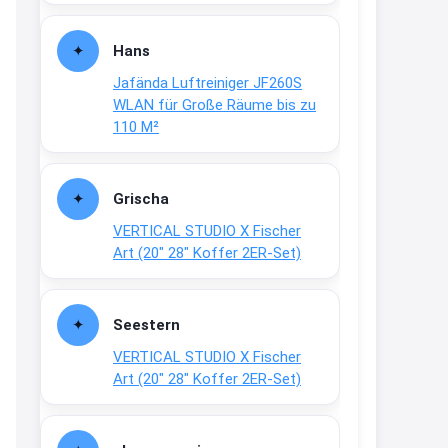
Fielmann-Blinkis mehr / wurde
dauerhaft eingestellt
Hans
www.fielmann-
Jafända Luftreiniger JF260S
group.com/blinkis...
WLAN für Große Räume bis zu
13:44
110 M²
↩
Christian Schröder
Grischa
@Joachim Moin Joachim, schön
VERTICAL STUDIO X Fischer
dich zu sehen, alles gut?
Art (20″ 28″ Koffer 2ER-Set)
15:01
↩
Seestern
Joachim
VERTICAL STUDIO X Fischer
An 01.08. / Sensodyne Rabatt 3€
Art (20″ 28″ Koffer 2ER-Set)
/ max. 15.000
www.erlebe-
haleon.de/#aktuelle...