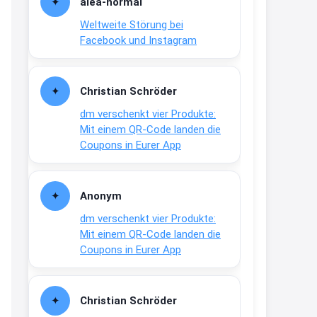
alea-normai
21:27
Weltweite Störung bei
↩
Facebook und Instagram
Joachim
Gratis medizinische Zahncreme
Christian Schröder
www.meineapotheke.de/
dm verschenkt vier Produkte:
2:19
Mit einem QR-Code landen die
↩
Coupons in Eurer App
Joachim
Gratis Lindani Lineal
Anonym
www.linda.de/vorteile/coupons/...
dm verschenkt vier Produkte:
2:21
Mit einem QR-Code landen die
↩
Coupons in Eurer App
Joachim
Gratis Hitzewarn-Aufkleber /
Christian Schröder
verfärbt sich ab 28 Grad /siehe