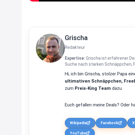
Grischa
Redakteur
Expertise:
Grischa ist erfahrener De
Suche nach starken Schnäppchen, Fre
Hi, ich bin Grischa, stolzer Papa 
ultimativen Schnäppchen, Freeb
zum
Preis-King Team
dazu.
Euch gefallen meine Deals? Oder ha
Wikipedia
Facebook
X
YouTube