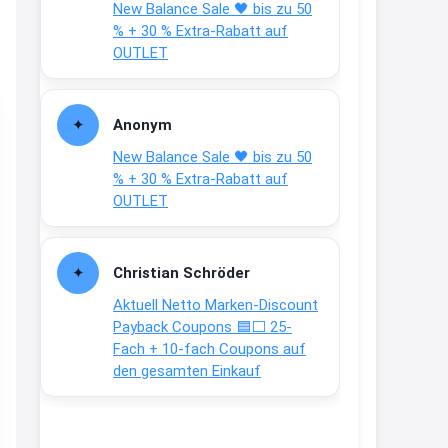
New Balance Sale 🖤 bis zu 50
Text weiter unten
% + 30 % Extra-Rabatt auf
shop.bioeg.de/aufkleber-
OUTLET
achtun...
2:24
Anonym
↩
New Balance Sale 🖤 bis zu 50
Joachim
% + 30 % Extra-Rabatt auf
OUTLET
Gratis personalisierte 7-Tage
Ration Micronährstoffe/ Vitamine
www.dunatura.com/free-trial...
Christian Schröder
2:28
Aktuell Netto Marken-Discount
↩
Payback Coupons 🟦⬜ 25-
Fach + 10-fach Coupons auf
Joachim
den gesamten Einkauf
Gratis 11 versch. Orthomol
Proben
www.orthomol.com/de-
de/service...