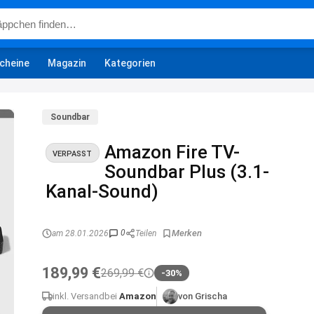
cheine
Magazin
Kategorien
Soundbar
Amazon Fire TV-
VERPASST
Soundbar Plus (3.1-
Kanal-Sound)
0
am 28.01.2026
Teilen
189,99 €
269,99 €
-30%
inkl. Versand
bei
Amazon
von Grischa