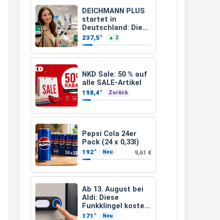
müsste schon stornieren und
DEICHMANN PLUS
startet in
nochmal bestellen, da man
Deutschland: Diese
Vorteile bekommt
Rabattcodes oder auch
237,5°
▲ 2
Ihr jetzt beim
Geschenkgutscheine im
Schuhkauf
Warenkorb oder an der Kasse
VOR dem Kauf einlösen kann.
NKD Sale: 50 % auf
alle SALE-Artikel
17:06
198,4°
Zurück
↩
Kerstin
Pepsi Cola 24er
Och siche den Gutschein
Pack (24 x 0,33l)
fürmeggelebaguetts
192°
9,61 €
Neu
21:36
↩
Ab 13. August bei
Aldi: Diese
Kerstin
Funkklingel kostet
nur 3,49 Euro
Meggle bagett Gutschein code
171°
Neu