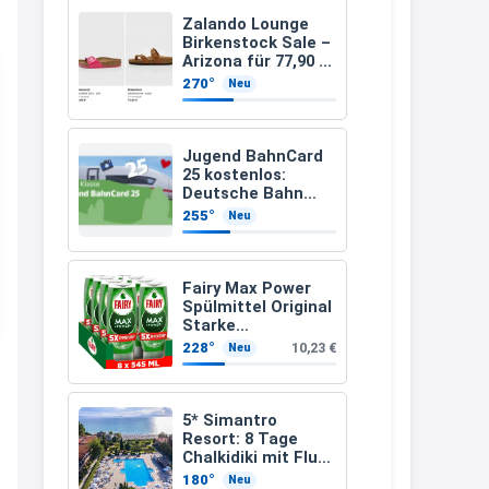
müsste schon stornieren und
Zalando Lounge
Birkenstock Sale –
nochmal bestellen, da man
Arizona für 77,90 €
statt 120 €
Rabattcodes oder auch
270°
Neu
Geschenkgutscheine im
Warenkorb oder an der Kasse
Jugend BahnCard
VOR dem Kauf einlösen kann.
25 kostenlos:
Deutsche Bahn
17:06
verschenkt
255°
Neu
BahnCard an
↩
Kinder und
Jugendliche
Kerstin
Fairy Max Power
Spülmittel Original
Och siche den Gutschein
Starke
fürmeggelebaguetts
Fettlösekraft
228°
10,23 €
Neu
(8x545ml)
21:36
↩
5* Simantro
Resort: 8 Tage
Kerstin
Chalkidiki mit Flug
& Frühstück für
Meggle bagett Gutschein code
180°
Neu