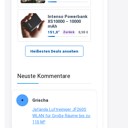
389 €
21:37
↩
Intenso Powerbank
XS10000 – 10000
Kerstin
mAh
151,0°
8,98 €
Zurück
Bei EDEKA
21:37
↩
Heißesten Deals ansehen
Joachim
Haribo Roadshow / 100 Orte / ab
Neuste Kommentare
29.07
www.haribo.com/de-
de/aktuelles...
13:04
Grischa
↩
Jafända Luftreiniger JF260S
Joachim
WLAN für Große Räume bis zu
110 M²
Ab diesem Jahr gibt es keine