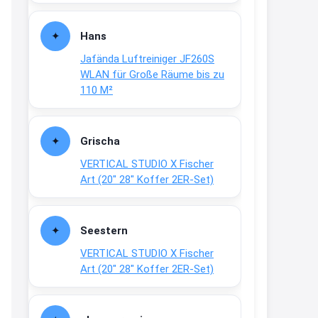
Fielmann-Blinkis mehr / wurde
dauerhaft eingestellt
Hans
www.fielmann-
Jafända Luftreiniger JF260S
group.com/blinkis...
WLAN für Große Räume bis zu
13:44
110 M²
↩
Christian Schröder
Grischa
@Joachim Moin Joachim, schön
VERTICAL STUDIO X Fischer
dich zu sehen, alles gut?
Art (20″ 28″ Koffer 2ER-Set)
15:01
↩
Seestern
Joachim
VERTICAL STUDIO X Fischer
An 01.08. / Sensodyne Rabatt 3€
Art (20″ 28″ Koffer 2ER-Set)
/ max. 15.000
www.erlebe-
haleon.de/#aktuelle...