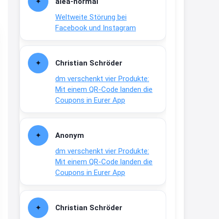
alea-normai
21:27
Weltweite Störung bei
↩
Facebook und Instagram
Joachim
Gratis medizinische Zahncreme
Christian Schröder
www.meineapotheke.de/
dm verschenkt vier Produkte:
2:19
Mit einem QR-Code landen die
↩
Coupons in Eurer App
Joachim
Gratis Lindani Lineal
Anonym
www.linda.de/vorteile/coupons/...
dm verschenkt vier Produkte:
2:21
Mit einem QR-Code landen die
↩
Coupons in Eurer App
Joachim
Gratis Hitzewarn-Aufkleber /
Christian Schröder
verfärbt sich ab 28 Grad /siehe