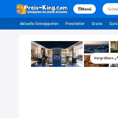
☰
Menü
Aktuelle Schnäppchen
Preisfehler
Gratis
Guts
Vergrößern