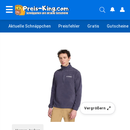
☰
🔔
👤
Aktuelle Schnäppchen
Preisfehler
Gratis
Gutscheine
Vergrößern