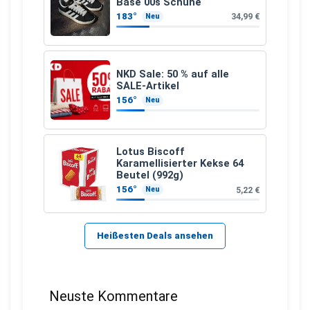
Base 00s Schuhe
183°
34,99 €
Neu
NKD Sale: 50 % auf alle
SALE-Artikel
156°
Neu
Lotus Biscoff
Karamellisierter Kekse 64
Beutel (992g)
156°
5,22 €
Neu
Heißesten Deals ansehen
Neuste Kommentare