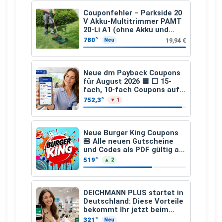
Couponfehler – Parkside 20
V Akku-Multitrimmer PAMT
20-Li A1 (ohne Akku und
Ladegerät)
780°
19,94 €
Neu
Neue dm Payback Coupons
für August 2026 🟦 ⬜ 15-
fach, 10-fach Coupons auf
den gesamten Einkauf ab 2
752,3°
▼ 1
€
Neue Burger King Coupons
🍔 Alle neuen Gutscheine
und Codes als PDF gültig ab
25.07.2026 bis 04.09.2026
519°
▲ 2
DEICHMANN PLUS startet in
Deutschland: Diese Vorteile
bekommt Ihr jetzt beim
Schuhkauf
321°
Neu