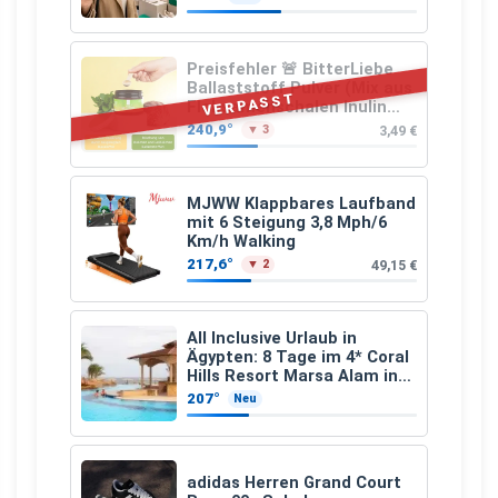
Preisfehler 🚨 BitterLiebe
Ballaststoff Pulver (Mix aus
VERPASST
Flohsamenschalen Inulin
(Präbiotika) Leinsamen &
240,9°
3,49 €
▼ 3
Apfelfaser)
MJWW Klappbares Laufband
mit 6 Steigung 3,8 Mph/6
Km/h Walking
217,6°
49,15 €
▼ 2
All Inclusive Urlaub in
Ägypten: 8 Tage im 4* Coral
Hills Resort Marsa Alam inkl.
Flüge ab 299 € p.P.
207°
Neu
adidas Herren Grand Court