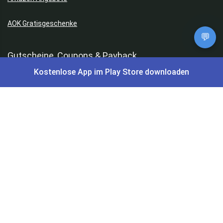
AOK Gratisgeschenke
💬
Gutscheine, Coupons & Payback
Kostenlose App im Play Store downloaden
Coupons & Gutscheine
DM Payback Coupons
Aral Payback Coupons
Edeka Payback Coupon
Burger King Gutscheine