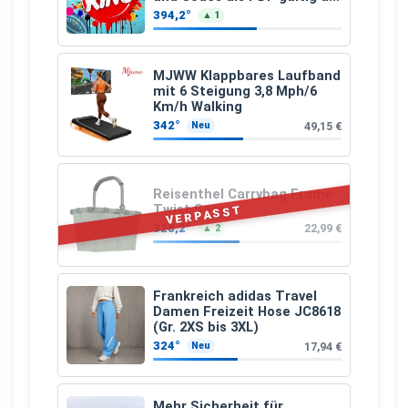
25.07.2026 bis 04.09.2026
394,2°
▲ 1
MJWW Klappbares Laufband
mit 6 Steigung 3,8 Mph/6
Km/h Walking
342°
49,15 €
Neu
Reisenthel Carrybag Frame
Twist Sage
VERPASST
328,2°
22,99 €
▲ 2
Frankreich adidas Travel
Damen Freizeit Hose JC8618
(Gr. 2XS bis 3XL)
324°
17,94 €
Neu
Mehr Sicherheit für