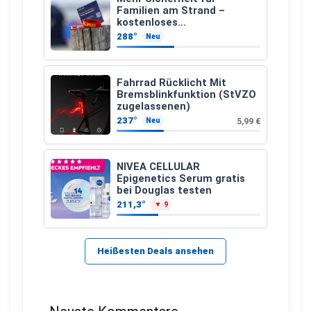
Familien am Strand –
kostenloses
Kindersuchband der DLRG
288°
Neu
Fahrrad Rücklicht Mit
Bremsblinkfunktion (StVZO
zugelassenen)
237°
5,99 €
Neu
NIVEA CELLULAR
Epigenetics Serum gratis
bei Douglas testen
211,3°
▼ 9
Heißesten Deals ansehen