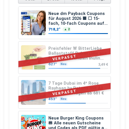
Neue dm Payback Coupons
für August 2026 🟦 ⬜ 15-
fach, 10-fach Coupons auf
den gesamten Einkauf ab 2
718,2°
▲ 2
€
Preisfehler 🚨 BitterLiebe
Ballaststoff Pulver (Mix aus
VERPASST
Flohsamenschalen Inulin
(Präbiotika) Leinsamen &
627°
3,49 €
Neu
Apfelfaser)
7 Tage Dubai im 4* Rose
Rayhaan by Rotana mit All
VERPASST
Inclusive & Flügen ab 681 €
453°
Neu
Neue Burger King Coupons
🍔 Alle neuen Gutscheine
und Codes als PDF gültig ab