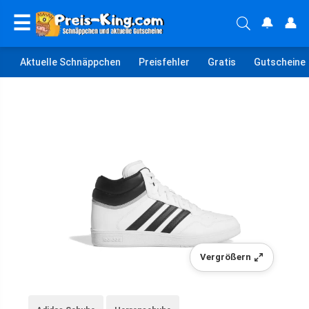
☰
🔔
👤
Aktuelle Schnäppchen
Preisfehler
Gratis
Gutscheine
Vergrößern