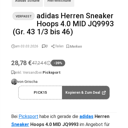
Adidas Schuhe
Herrenschuhe
adidas Herren Sneaker
VERPASST
Hoops 4.0 MID JQ9993
(Gr. 43 1/3 bis 46)
am 03.03.2026
0
Teilen
28,78 €
47,24 €
-39%
inkl. Versand
bei
Picksport
von Grischa
PICK15
Kopieren & Zum Deal
Bei
Picksport
habe ich gerade die
adidas
Herren
Sneaker
Hoops 4.0 MID JQ9993
im Angebot für