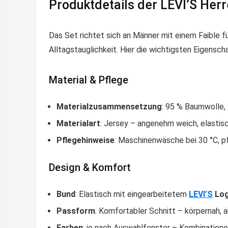
Produktdetails der LEVI’S Her
Das Set richtet sich an Männer mit einem Faible f
Alltagstauglichkeit. Hier die wichtigsten Eigensch
Material & Pflege
Materialzusammensetzung
: 95 % Baumwolle,
Materialart
: Jersey – angenehm weich, elastis
Pflegehinweise
: Maschinenwäsche bei 30 °C, p
Design & Komfort
Bund
: Elastisch mit eingearbeitetem
LEVI’S
Log
Passform
: Komfortabler Schnitt – körpernah, a
Farben
: je nach Auswahlfenster – Kombinatione