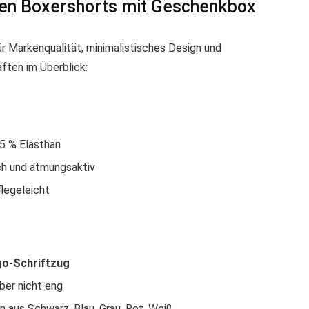
ren Boxershorts mit Geschenkbox
ür Markenqualität, minimalistisches Design und
aften im Überblick:
 5 % Elasthan
ch und atmungsaktiv
flegeleicht
o-Schriftzug
ber nicht eng
n aus Schwarz, Blau, Grau, Rot, Weiß