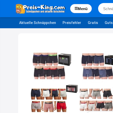
☰
Menü
Aktuelle Schnäppchen
Preisfehler
Gratis
Guts