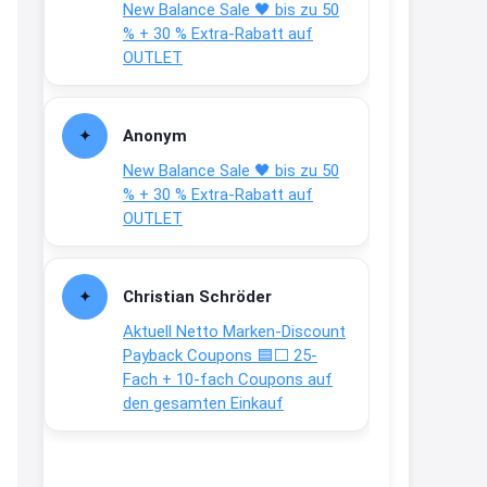
New Balance Sale 🖤 bis zu 50
Text weiter unten
% + 30 % Extra-Rabatt auf
shop.bioeg.de/aufkleber-
OUTLET
achtun...
2:24
Anonym
↩
New Balance Sale 🖤 bis zu 50
Joachim
% + 30 % Extra-Rabatt auf
OUTLET
Gratis personalisierte 7-Tage
Ration Micronährstoffe/ Vitamine
www.dunatura.com/free-trial...
Christian Schröder
2:28
Aktuell Netto Marken-Discount
↩
Payback Coupons 🟦⬜ 25-
Fach + 10-fach Coupons auf
Joachim
den gesamten Einkauf
Gratis 11 versch. Orthomol
Proben
www.orthomol.com/de-
de/service...