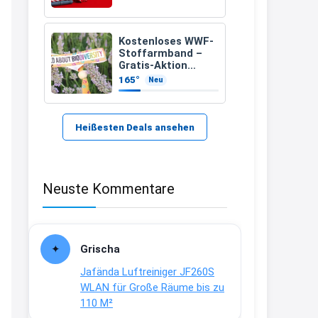
21:37
↩
Kostenloses WWF-
Stoffarmband –
Kerstin
Gratis-Aktion
inklusive Versand
165°
Neu
Bei EDEKA
21:37
↩
Heißesten Deals ansehen
Joachim
Haribo Roadshow / 100 Orte / ab
Neuste Kommentare
29.07
www.haribo.com/de-
de/aktuelles...
13:04
Grischa
↩
Jafända Luftreiniger JF260S
Joachim
WLAN für Große Räume bis zu
110 M²
Ab diesem Jahr gibt es keine