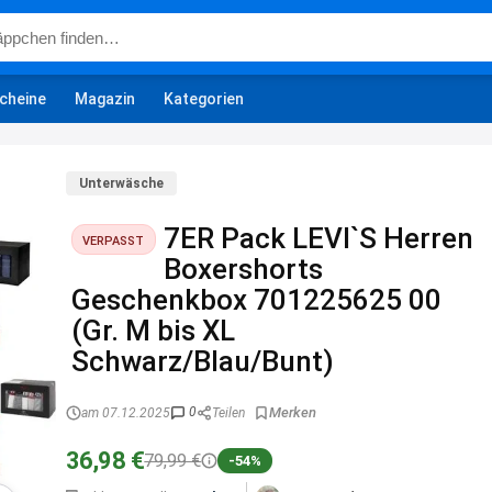
cheine
Magazin
Kategorien
Unterwäsche
7ER Pack LEVI`S Herren
VERPASST
Boxershorts
Geschenkbox 701225625 00
(Gr. M bis XL
Schwarz/Blau/Bunt)
0
am 07.12.2025
Teilen
36,98 €
79,99 €
-54%