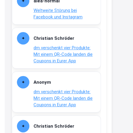
alea-normai
21:27
Weltweite Störung bei
↩
Facebook und Instagram
Joachim
Gratis medizinische Zahncreme
Christian Schröder
www.meineapotheke.de/
dm verschenkt vier Produkte:
2:19
Mit einem QR-Code landen die
↩
Coupons in Eurer App
Joachim
Gratis Lindani Lineal
Anonym
www.linda.de/vorteile/coupons/...
dm verschenkt vier Produkte:
2:21
Mit einem QR-Code landen die
↩
Coupons in Eurer App
Joachim
Gratis Hitzewarn-Aufkleber /
Christian Schröder
verfärbt sich ab 28 Grad /siehe