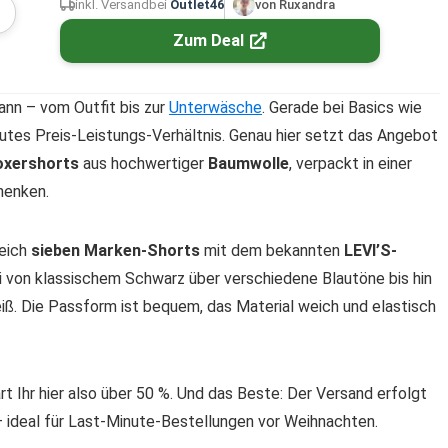
inkl. Versand
bei
Outlet46
von Ruxandra
Zum Deal
kann – vom Outfit bis zur
Unterwäsche
. Gerade bei Basics wie
gutes Preis-Leistungs-Verhältnis. Genau hier setzt das Angebot
oxershorts
aus hochwertiger
Baumwolle
, verpackt in einer
henken.
eich
sieben Marken-Shorts
mit dem bekannten
LEVI’S-
i von klassischem Schwarz über verschiedene Blautöne bis hin
iß. Die Passform ist bequem, das Material weich und elastisch
t Ihr hier also über 50 %. Und das Beste: Der Versand erfolgt
– ideal für Last-Minute-Bestellungen vor Weihnachten.