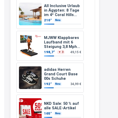
Leinsamen &
Apfelfaser)
müsste schon stornieren und
All Inclusive Urlaub
in Ägypten: 8 Tage
nochmal bestellen, da man
im 4* Coral Hills
Resort Marsa Alam
Rabattcodes oder auch
210°
Neu
inkl. Flüge ab 299 €
Geschenkgutscheine im
p.P.
Warenkorb oder an der Kasse
MJWW Klappbares
VOR dem Kauf einlösen kann.
Laufband mit 6
Steigung 3,8 Mph/6
17:06
Km/h Walking
198,7°
49,15 €
▼ 3
↩
Kerstin
adidas Herren
Grand Court Base
Och siche den Gutschein
00s Schuhe
fürmeggelebaguetts
192°
34,99 €
Neu
21:36
↩
NKD Sale: 50 % auf
Kerstin
alle SALE-Artikel
165°
Neu
Meggle bagett Gutschein code