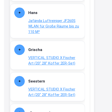
Fielmann-Blinkis mehr / wurde
dauerhaft eingestellt
Hans
www.fielmann-
Jafända Luftreiniger JF260S
group.com/blinkis...
WLAN für Große Räume bis zu
13:44
110 M²
↩
Christian Schröder
Grischa
@Joachim Moin Joachim, schön
VERTICAL STUDIO X Fischer
dich zu sehen, alles gut?
Art (20″ 28″ Koffer 2ER-Set)
15:01
↩
Seestern
Joachim
VERTICAL STUDIO X Fischer
An 01.08. / Sensodyne Rabatt 3€
Art (20″ 28″ Koffer 2ER-Set)
/ max. 15.000
www.erlebe-
haleon.de/#aktuelle...