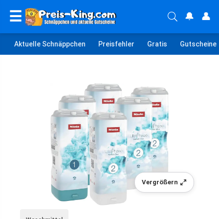
☰
🔔
👤
Aktuelle Schnäppchen
Preisfehler
Gratis
Gutscheine
Vergrößern