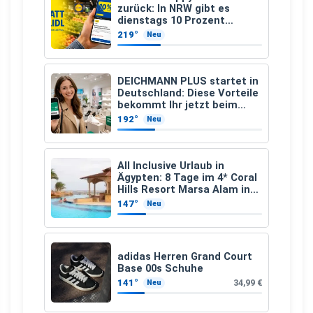
zurück: In NRW gibt es
dienstags 10 Prozent
Rabatt
219°
Neu
DEICHMANN PLUS startet in
Deutschland: Diese Vorteile
bekommt Ihr jetzt beim
Schuhkauf
192°
Neu
All Inclusive Urlaub in
Ägypten: 8 Tage im 4* Coral
Hills Resort Marsa Alam inkl.
Flüge ab 299 € p.P.
147°
Neu
adidas Herren Grand Court
Base 00s Schuhe
141°
34,99 €
Neu