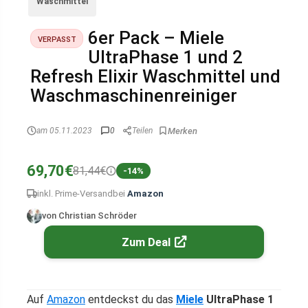
Waschmittel
6er Pack – Miele
VERPASST
UltraPhase 1 und 2
Refresh Elixir Waschmittel und
Waschmaschinenreiniger
am 05.11.2023
0
Teilen
69,70€
81,44€
-14%
inkl. Prime-Versand
bei
Amazon
von Christian Schröder
Zum Deal
Auf
Amazon
entdeckst du das
Miele
UltraPhase 1