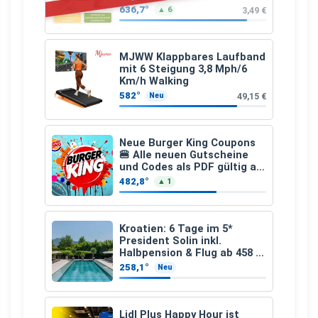
(Präbiotika) Leinsamen &
636,7°
3,49 €
▲ 6
Apfelfaser)
MJWW Klappbares Laufband
mit 6 Steigung 3,8 Mph/6
Km/h Walking
582°
49,15 €
Neu
Neue Burger King Coupons
🍔 Alle neuen Gutscheine
und Codes als PDF gültig ab
25.07.2026 bis 04.09.2026
482,8°
▲ 1
Kroatien: 6 Tage im 5*
President Solin inkl.
Halbpension & Flug ab 458 €
pro Person
258,1°
Neu
Lidl Plus Happy Hour ist