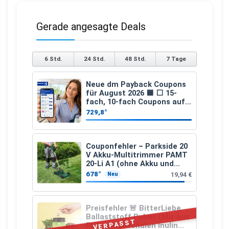
Gerade angesagte Deals
6 Std.
24 Std.
48 Std.
7 Tage
Neue dm Payback Coupons
für August 2026 🟦 ⬜ 15-
fach, 10-fach Coupons auf
den gesamten Einkauf ab 2
729,8°
€
Couponfehler – Parkside 20
V Akku-Multitrimmer PAMT
20-Li A1 (ohne Akku und
Ladegerät)
678°
19,94 €
Neu
Preisfehler 🚨 BitterLiebe
Ballaststoff Pulver (Mix aus
VERPASST
Flohsamenschalen Inulin