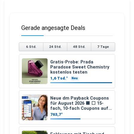
Gerade angesagte Deals
6 Std.
24 Std.
48 Std.
7 Tage
Gratis-Probe: Prada
Paradoxe Sweet Chemistry
kostenlos testen
1,6 Tsd.°
Neu
Neue dm Payback Coupons
für August 2026 🟦 ⬜ 15-
fach, 10-fach Coupons auf
den gesamten Einkauf ab 2
763,7°
€