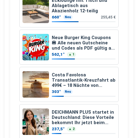
Ecklounge mit Tisch und
Ablagetisch aus
Akazienholz 12-teilig
660°
255,45 €
Neu
Neue Burger King Coupons
🍔 Alle neuen Gutscheine
und Codes als PDF gültig ab
25.07.2026 bis 04.09.2026
562,1°
▲ 1
Costa Favolosa
Transatlantik-Kreuzfahrt ab
499€ – 18 Nächte von
Hamburg nach Guadeloupe
303°
Neu
DEICHMANN PLUS startet in
Deutschland: Diese Vorteile
bekommt Ihr jetzt beim
Schuhkauf
237,5°
▲ 2