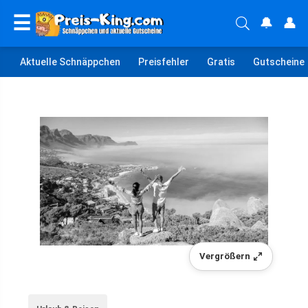
☰
🔔
👤
Aktuelle Schnäppchen
Preisfehler
Gratis
Gutscheine
Vergrößern