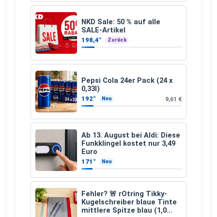
NKD Sale: 50 % auf alle
SALE-Artikel
198,4°
Zurück
Pepsi Cola 24er Pack (24 x
0,33l)
192°
9,61 €
Neu
Ab 13. August bei Aldi: Diese
Funkklingel kostet nur 3,49
Euro
171°
Neu
Fehler? 🚨 rOtring Tikky-
Kugelschreiber blaue Tinte
mittlere Spitze blau (1,0