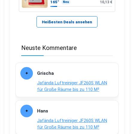
mm – 12 Stück)
165°
10,13 €
Neu
Heißesten Deals ansehen
Neuste Kommentare
Grischa
Jafända Luftreiniger JF260S WLAN
für Große Räume bis zu 110 M²
Hans
Jafända Luftreiniger JF260S WLAN
für Große Räume bis zu 110 M²