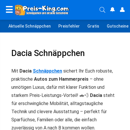
☰
🔔
👤
Aktuelle Schnäppchen
Preisfehler
Gratis
Gutscheine
Dacia Schnäppchen
Mit
Dacia
Schnäppchen
sichert Ihr Euch robuste,
praktische
Autos zum Hammerpreis
– ohne
unnötigen Luxus, dafür mit klarer Funktion und
starkem Preis-Leistungs-Vorteil! 🚗💨
Dacia
steht
für erschwingliche Mobilität, alltags­taugliche
Technik und clevere Ausstattung – perfekt für
Sparfüchse, Familien oder alle, die einfach
zuverlässig von A nach B kommen wollen.