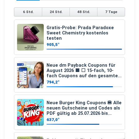
6 Std.
24 Std.
48 Std.
7 Tage
Gratis-Probe: Prada Paradoxe
Sweet Chemistry kostenlos
testen
905,5°
Neue dm Payback Coupons für
August 2026 🟦 ⬜ 15-fach, 10-
fach Coupons auf den gesamten
Einkauf ab 2 €
794,2°
Neue Burger King Coupons 🍔 Alle
neuen Gutscheine und Codes als
PDF gültig ab 25.07.2026 bis
04.09.2026
637,0°