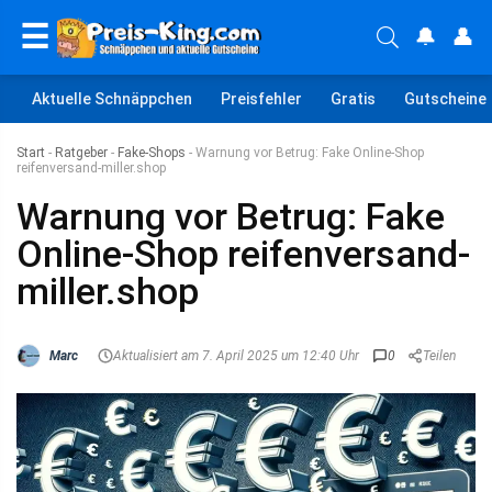
☰
🔔
👤
Aktuelle Schnäppchen
Preisfehler
Gratis
Gutscheine
Start
-
Ratgeber
-
Fake-Shops
-
Warnung vor Betrug: Fake Online-Shop
reifenversand-miller.shop
Warnung vor Betrug: Fake
Online-Shop reifenversand-
miller.shop
Marc
Aktualisiert am 7. April 2025 um 12:40 Uhr
0
Teilen