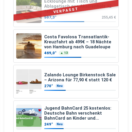
Ecklounge mit Tisch und
Ablagetisch aus Akazienholz 12-
VERPASST
teilig
507,3°
255,45 €
Costa Favolosa Transatlantik-
Kreuzfahrt ab 499€ – 18 Nächte
von Hamburg nach Guadeloupe
469,0°
▲ 13
Zalando Lounge Birkenstock Sale
– Arizona für 77,90 € statt 120 €
270°
Neu
Jugend BahnCard 25 kostenlos:
Deutsche Bahn verschenkt
BahnCard an Kinder und
Jugendliche
249°
Neu