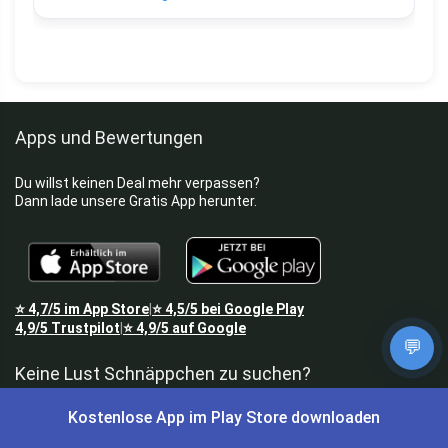
Apps und Bewertungen
Du willst keinen Deal mehr verpassen?
Dann lade unsere Gratis App herunter.
⭐
4,7/5
im App Store
⭐
4,5/5
bei Google Play
|
4,9/5
Trustpilot
⭐
4,9/5
auf Google
|
💬
Keine Lust Schnäppchen zu suchen?
Kostenlose App im Play Store downloaden
Preis King ist euer Schnäppchen-Blog
und bietet euch jeden Tag
aktuelle Angebote,
Gratisartikel
, aktuelle
Rabattcodes
, Preisfehler,