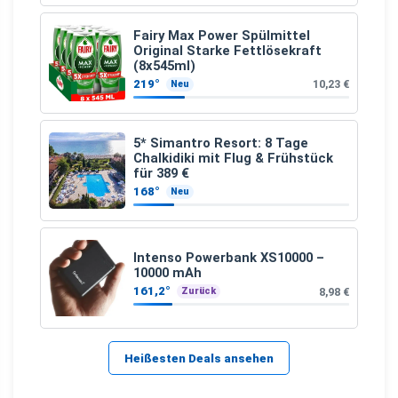
Fairy Max Power Spülmittel
Original Starke Fettlösekraft
(8x545ml)
219°
10,23 €
Neu
5* Simantro Resort: 8 Tage
Chalkidiki mit Flug & Frühstück
für 389 €
168°
Neu
Intenso Powerbank XS10000 –
10000 mAh
161,2°
8,98 €
Zurück
Heißesten Deals ansehen