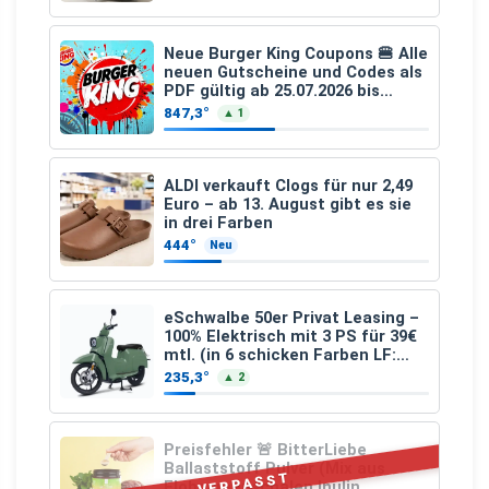
Neue Burger King Coupons 🍔 Alle
neuen Gutscheine und Codes als
PDF gültig ab 25.07.2026 bis
04.09.2026
847,3°
▲ 1
ALDI verkauft Clogs für nur 2,49
Euro – ab 13. August gibt es sie
in drei Farben
444°
Neu
eSchwalbe 50er Privat Leasing –
100% Elektrisch mit 3 PS für 39€
mtl. (in 6 schicken Farben LF:
0.43, 36 Monate, Bereitstellung:
235,3°
▲ 2
159,00 €, 2.500 km/Jahr)
Preisfehler 🚨 BitterLiebe
Ballaststoff Pulver (Mix aus
VERPASST
Flohsamenschalen Inulin