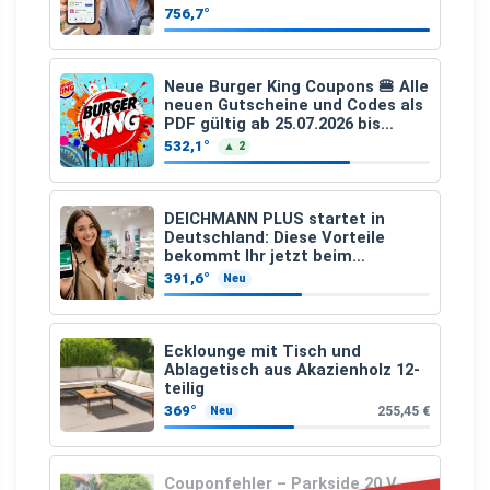
Einkauf ab 2 €
756,7°
Neue Burger King Coupons 🍔 Alle
neuen Gutscheine und Codes als
PDF gültig ab 25.07.2026 bis
04.09.2026
532,1°
▲ 2
DEICHMANN PLUS startet in
Deutschland: Diese Vorteile
bekommt Ihr jetzt beim
Schuhkauf
391,6°
Neu
Ecklounge mit Tisch und
Ablagetisch aus Akazienholz 12-
teilig
369°
255,45 €
Neu
Couponfehler – Parkside 20 V