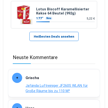
Lotus Biscoff Karamellisierter
Kekse 64 Beutel (992g)
177°
5,22 €
Neu
Heißesten Deals ansehen
Neuste Kommentare
Grischa
Jafända Luftreiniger JF260S WLAN für
Große Räume bis zu 110 M²