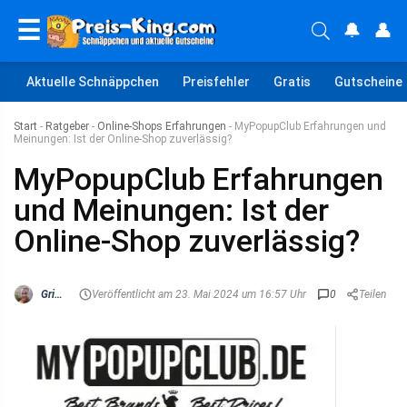
☰
🔔
👤
Aktuelle Schnäppchen
Preisfehler
Gratis
Gutscheine
Start
-
Ratgeber
-
Online-Shops Erfahrungen
-
MyPopupClub Erfahrungen und
Meinungen: Ist der Online-Shop zuverlässig?
MyPopupClub Erfahrungen
und Meinungen: Ist der
Online-Shop zuverlässig?
Grischa
Veröffentlicht am 23. Mai 2024 um 16:57 Uhr
0
Teilen