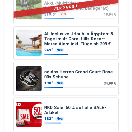
Akku-Multitrimmer PAMT 20-Li
VERPASST
A1 (ohne Akku und Ladegerät)
319,0°
19,94 €
▼ 3
All Inclusive Urlaub in Ägypten: 8
Tage im 4* Coral Hills Resort
Marsa Alam inkl. Flüge ab 299 €
p.P.
249°
Neu
adidas Herren Grand Court Base
00s Schuhe
198°
34,99 €
Neu
NKD Sale: 50 % auf alle SALE-
Artikel
183°
Neu