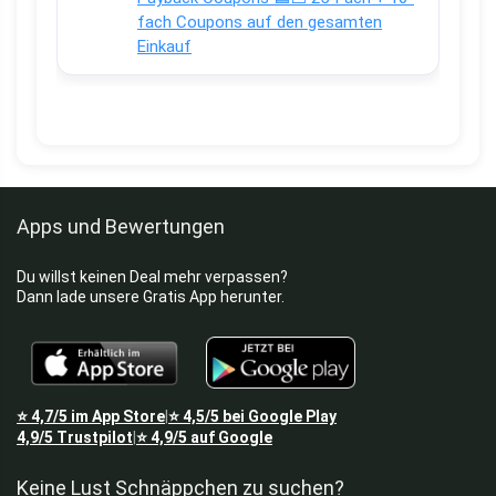
fach Coupons auf den gesamten
Einkauf
Apps und Bewertungen
Du willst keinen Deal mehr verpassen?
Dann lade unsere Gratis App herunter.
⭐
4,7/5
im App Store
⭐
4,5/5
bei Google Play
|
4,9/5
Trustpilot
⭐
4,9/5
auf Google
|
Keine Lust Schnäppchen zu suchen?