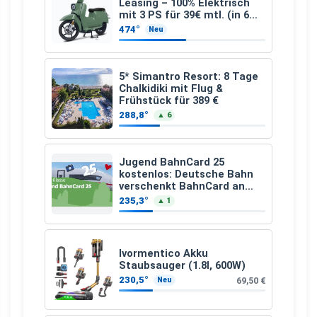
Leasing – 100% Elektrisch
mit 3 PS für 39€ mtl. (in 6
schicken Farben LF: 0.43, 36
474°
Neu
Monate, Bereitstellung:
159,00 €, 2.500 km/Jahr)
5* Simantro Resort: 8 Tage
Chalkidiki mit Flug &
Frühstück für 389 €
288,8°
▲ 6
Jugend BahnCard 25
kostenlos: Deutsche Bahn
verschenkt BahnCard an
Kinder und Jugendliche
235,3°
▲ 1
Ivormentico Akku
Staubsauger (1.8l, 600W)
230,5°
69,50 €
Neu