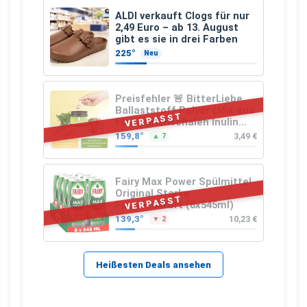
ALDI verkauft Clogs für nur
2,49 Euro – ab 13. August
gibt es sie in drei Farben
225°
Neu
Preisfehler 🚨 BitterLiebe
Ballaststoff Pulver (Mix aus
VERPASST
Flohsamenschalen Inulin
(Präbiotika) Leinsamen &
159,8°
3,49 €
▲ 7
Apfelfaser)
Fairy Max Power Spülmittel
Original Starke
VERPASST
Fettlösekraft (8x545ml)
139,3°
10,23 €
▼ 2
Heißesten Deals ansehen