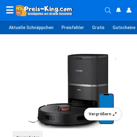
☰
🔔
👤
Aktuelle Schnäppchen
Preisfehler
Gratis
Gutscheine
Vergrößern