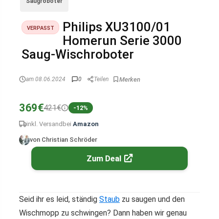
Saugroboter
Philips XU3100/01
VERPASST
Homerun Serie 3000
Saug-Wischroboter
am 08.06.2024
0
Teilen
369€
421€
-12%
inkl. Versand
bei
Amazon
von Christian Schröder
Zum Deal
Seid ihr es leid, ständig
Staub
zu saugen und den
Wischmopp zu schwingen? Dann haben wir genau