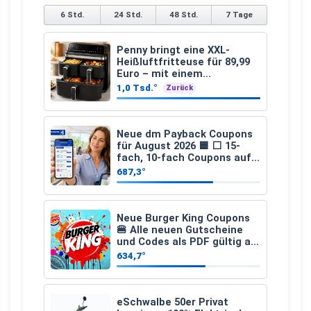
6 Std.
24 Std.
48 Std.
7 Tage
Penny bringt eine XXL-
Heißluftfritteuse für 89,99
Euro – mit einem
besonderen Vorteil
1,0 Tsd.°
Zurück
Neue dm Payback Coupons
für August 2026 🟦 ⬜ 15-
fach, 10-fach Coupons auf
den gesamten Einkauf ab 2
687,3°
€
Neue Burger King Coupons
🍔 Alle neuen Gutscheine
und Codes als PDF gültig ab
25.07.2026 bis 04.09.2026
634,7°
eSchwalbe 50er Privat