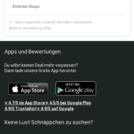
Ähnliche Shops
✔ Täglich geprüfte Codes
🕐 Stündlich aktualisiert
🔒 Keine Anmeldung nötig
Apps und Bewertungen
Du willst keinen Deal mehr verpassen?
Dann lade unsere Gratis App herunter.
⭐
4,7/5
im App Store
⭐
4,5/5
bei Google Play
|
4,9/5
Trustpilot
⭐
4,9/5
auf Google
|
Keine Lust Schnäppchen zu suchen?