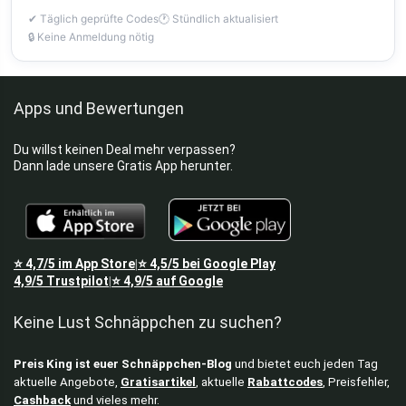
✔ Täglich geprüfte Codes
🕐 Stündlich aktualisiert
🔒 Keine Anmeldung nötig
Apps und Bewertungen
Du willst keinen Deal mehr verpassen?
Dann lade unsere Gratis App herunter.
⭐
4,7/5
im App Store
⭐
4,5/5
bei Google Play
|
4,9/5
Trustpilot
⭐
4,9/5
auf Google
|
Keine Lust Schnäppchen zu suchen?
Preis King ist euer Schnäppchen-Blog
und bietet euch jeden Tag
aktuelle Angebote,
Gratisartikel
, aktuelle
Rabattcodes
, Preisfehler,
Cashback
und vieles mehr.