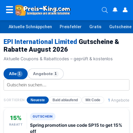
☰
🔔
👤
Aktuelle Schnäppchen
Preisfehler
Gratis
Gutscheine
EPI International Limited
Gutscheine &
Rabatte August 2026
Aktuelle Coupons & Rabattcodes – geprüft & kostenlos
Alle
Angebote
1
1
SORTIEREN:
1
Angebote
Neueste
Bald ablaufend
Mit Code
15%
GUTSCHEIN
RABATT
Spring promotion use code SP15 to get 15%
off