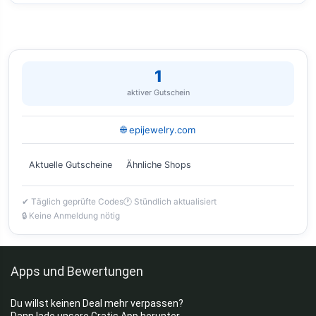
1
aktiver Gutschein
🌐 epijewelry.com
Aktuelle Gutscheine
Ähnliche Shops
✔ Täglich geprüfte Codes
🕐 Stündlich aktualisiert
🔒 Keine Anmeldung nötig
Apps und Bewertungen
Du willst keinen Deal mehr verpassen?
Dann lade unsere Gratis App herunter.