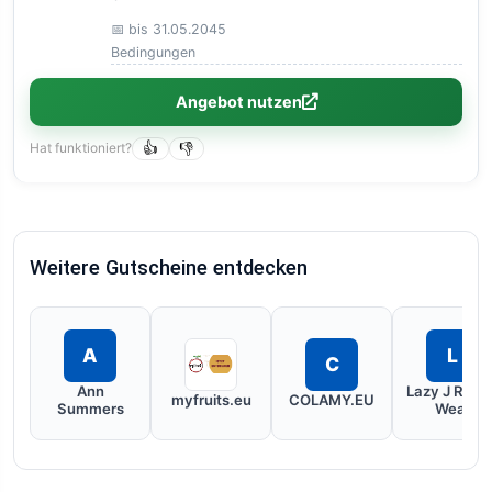
📅 bis 31.05.2045
Bedingungen
Angebot nutzen
Hat funktioniert?
👍
👎
Weitere Gutscheine entdecken
A
L
C
Ann
Lazy J Ranc
myfruits.eu
COLAMY.EU
Summers
Wear