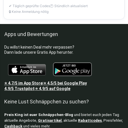
✔ Täglich geprüfte Codes
🕐 Stündlich aktualisiert
🔒 Keine Anmeldung nötig
Apps und Bewertungen
Du willst keinen Deal mehr verpassen?
Dann lade unsere Gratis App herunter.
⭐
4,7/5
im App Store
⭐
4,5/5
bei Google Play
|
4,9/5
Trustpilot
⭐
4,9/5
auf Google
|
Keine Lust Schnäppchen zu suchen?
Preis King ist euer Schnäppchen-Blog
und bietet euch jeden Tag
aktuelle Angebote,
Gratisartikel
, aktuelle
Rabattcodes
, Preisfehler,
Cashback
und vieles mehr.