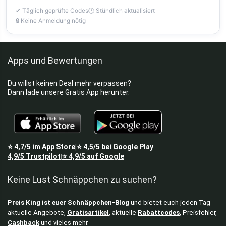
✔ Täglich geprüfte Codes
🕐 Stündlich aktualisiert
🔒 Keine Anmeldung nötig
Apps und Bewertungen
Du willst keinen Deal mehr verpassen?
Dann lade unsere Gratis App herunter.
⭐
4,7/5
im App Store
⭐
4,5/5
bei Google Play
|
4,9/5
Trustpilot
⭐
4,9/5
auf Google
|
Keine Lust Schnäppchen zu suchen?
Preis King ist euer Schnäppchen-Blog
und bietet euch jeden Tag
aktuelle Angebote,
Gratisartikel
, aktuelle
Rabattcodes
, Preisfehler,
Cashback
und vieles mehr.