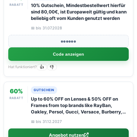
RABATT
10% Gutschein, Mindestbestellwert hierfür
sind 80,00€, ist Europaweit gültig und kann
beliebig oft vom Kunden genutzt werden
📅 bis 31.07.2028
●●●●●●
Code anzeigen
Hat funktioniert?
👍
👎
60%
GUTSCHEIN
RABATT
Up to 60% OFF on Lenses & 50% OFF on
Frames from top brands like RayBan,
Oakley, Persol, Gucci, Versace, Burberry,
and Flexon. Hurry – limited time only! Don''t
📅 bis 31.12.2027
miss out!
Angebot nutzen