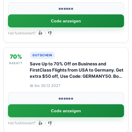
●●●●●●
Code anzeigen
Hat funktioniert?
👍
👎
70%
GUTSCHEIN
RABATT
Save Up to 70% Off on Business and
FirstClass Flights from USA to Germany. Get
extra $50 off, Use Code: GERMANY50. Book
your Flight now with Arangrant!
📅 bis 30.12.2027
●●●●●●
Code anzeigen
Hat funktioniert?
👍
👎