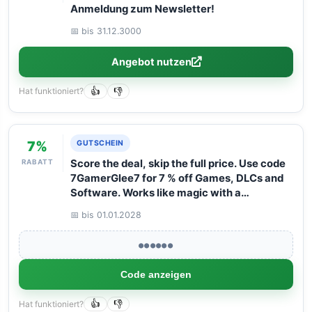
Anmeldung zum Newsletter!
📅 bis 31.12.3000
Angebot nutzen
Hat funktioniert?
👍
👎
7%
GUTSCHEIN
RABATT
Score the deal, skip the full price. Use code
7GamerGlee7 for 7 % off Games, DLCs and
Software. Works like magic with a
maximum basket value of 125 euro.
📅 bis 01.01.2028
●●●●●●
Code anzeigen
Hat funktioniert?
👍
👎