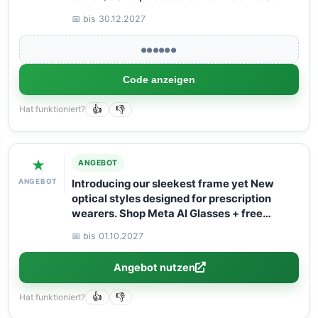
Book your Flight now with Arangrant!
📅 bis 30.12.2027
●●●●●●
Code anzeigen
Hat funktioniert?
👍
👎
★
ANGEBOT
ANGEBOT
Introducing our sleekest frame yet New
optical styles designed for prescription
wearers. Shop Meta AI Glasses + free
shipping!
📅 bis 01.10.2027
Angebot nutzen
Hat funktioniert?
👍
👎