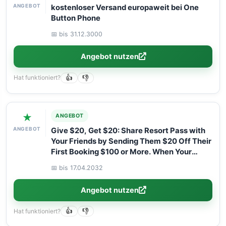
ANGEBOT
kostenloser Versand europaweit bei One
Button Phone
📅 bis 31.12.3000
Angebot nutzen
Hat funktioniert?
👍
👎
★
ANGEBOT
ANGEBOT
Give $20, Get $20: Share Resort Pass with
Your Friends by Sending Them $20 Off Their
First Booking $100 or More. When Your
Friend Attends Their Daycation, You’ll Get
📅 bis 17.04.2032
$20 Off Your Next $100 or More Booking!
Angebot nutzen
Hat funktioniert?
👍
👎