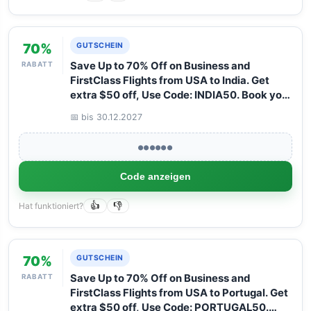
70%
GUTSCHEIN
RABATT
Save Up to 70% Off on Business and
FirstClass Flights from USA to India. Get
extra $50 off, Use Code: INDIA50. Book your
Flight now with Arangrant!
📅 bis 30.12.2027
●●●●●●
Code anzeigen
Hat funktioniert?
👍
👎
70%
GUTSCHEIN
RABATT
Save Up to 70% Off on Business and
FirstClass Flights from USA to Portugal. Get
extra $50 off, Use Code: PORTUGAL50.