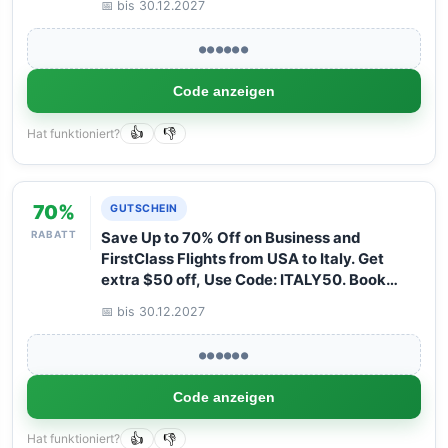
📅 bis 30.12.2027
with Arangrant!
●●●●●●
Code anzeigen
Hat funktioniert?
👍
👎
70%
GUTSCHEIN
RABATT
Save Up to 70% Off on Business and
FirstClass Flights from USA to Italy. Get
extra $50 off, Use Code: ITALY50. Book
your Flight now with Arangrant!
📅 bis 30.12.2027
●●●●●●
Code anzeigen
Hat funktioniert?
👍
👎