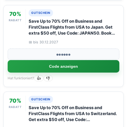
70%
GUTSCHEIN
RABATT
Save Up to 70% Off on Business and
FirstClass Flights from USA to Japan. Get
extra $50 off, Use Code: JAPAN50. Book
your Flight now with Arangrant!
📅 bis 30.12.2027
●●●●●●
Code anzeigen
Hat funktioniert?
👍
👎
70%
GUTSCHEIN
RABATT
Save Up to 70% Off on Business and
FirstClass Flights from USA to Switzerland.
Get extra $50 off, Use Code:
SWITZERLAND50. Book your Flight now