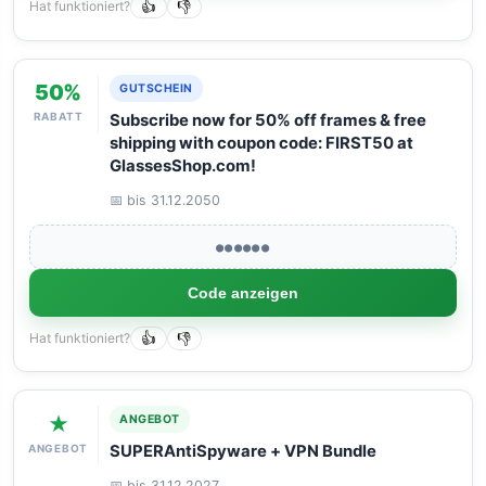
Hat funktioniert?
👍
👎
50%
GUTSCHEIN
RABATT
Subscribe now for 50% off frames & free
shipping with coupon code: FIRST50 at
GlassesShop.com!
📅 bis 31.12.2050
●●●●●●
Code anzeigen
Hat funktioniert?
👍
👎
★
ANGEBOT
ANGEBOT
SUPERAntiSpyware + VPN Bundle
📅 bis 31.12.2027