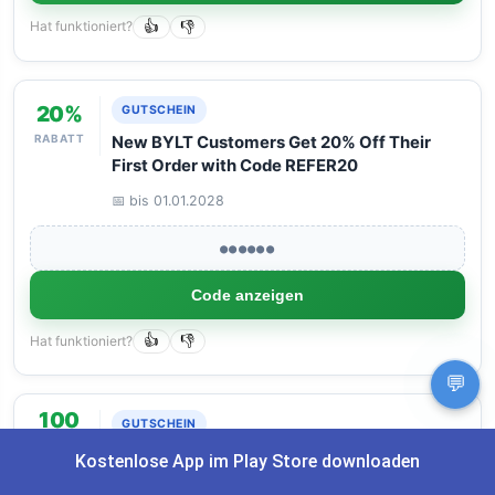
Hat funktioniert?
👍
👎
20%
GUTSCHEIN
RABATT
New BYLT Customers Get 20% Off Their
First Order with Code REFER20
📅 bis 01.01.2028
●●●●●●
Code anzeigen
Hat funktioniert?
👍
👎
💬
100
GUTSCHEIN
€
Spare bis zu 100€ auf das Hochbeet-
Kostenlose App im Play Store downloaden
SPAREN
Frühbeet Bundle 100 x 200 cm, 84 cm Höhe!