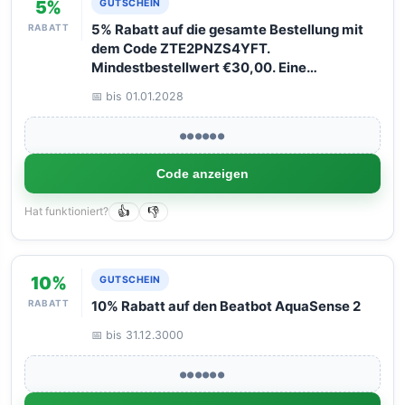
5%
GUTSCHEIN
RABATT
5% Rabatt auf die gesamte Bestellung mit
dem Code ZTE2PNZS4YFT.
Mindestbestellwert €30,00. Eine
Verwendung pro Kunde. Nicht mit anderen
📅 bis 01.01.2028
Rabatten kombinierbar.
●●●●●●
Code anzeigen
Hat funktioniert?
👍
👎
10%
GUTSCHEIN
RABATT
10% Rabatt auf den Beatbot AquaSense 2
📅 bis 31.12.3000
●●●●●●