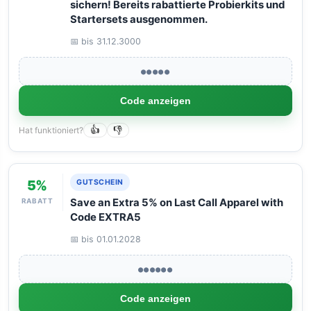
sichern! Bereits rabattierte Probierkits und
Startersets ausgenommen.
📅 bis 31.12.3000
●●●●●
Code anzeigen
Hat funktioniert?
👍
👎
5%
GUTSCHEIN
RABATT
Save an Extra 5% on Last Call Apparel with
Code EXTRA5
📅 bis 01.01.2028
●●●●●●
Code anzeigen