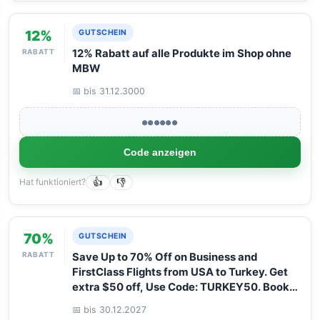
12%
GUTSCHEIN
RABATT
12% Rabatt auf alle Produkte im Shop ohne
MBW
📅 bis 31.12.3000
●●●●●●
Code anzeigen
Hat funktioniert?
👍
👎
70%
GUTSCHEIN
RABATT
Save Up to 70% Off on Business and
FirstClass Flights from USA to Turkey. Get
extra $50 off, Use Code: TURKEY50. Book
your Flight now with Arangrant!
📅 bis 30.12.2027