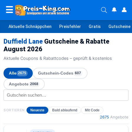
☰
🔔
👤
Aktuelle Schnäppchen
Preisfehler
Gratis
Gutscheine
Duffield Lane
Gutscheine & Rabatte
August 2026
Aktuelle Coupons & Rabattcodes – geprüft & kostenlos
Alle
Gutschein-Codes
2675
607
Angebote
2068
SORTIEREN:
Neueste
Bald ablaufend
Mit Code
2675
Angebote