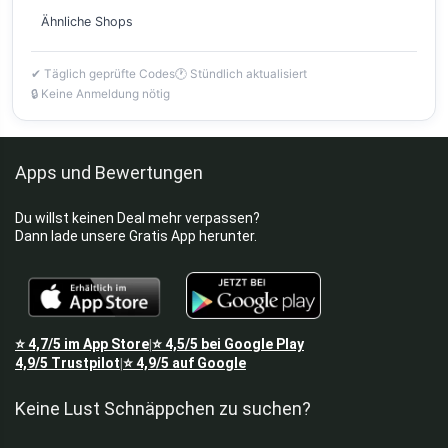
Ähnliche Shops
✔ Täglich geprüfte Codes
🕐 Stündlich aktualisiert
🔒 Keine Anmeldung nötig
Apps und Bewertungen
Du willst keinen Deal mehr verpassen?
Dann lade unsere Gratis App herunter.
⭐
4,7/5
im App Store
⭐
4,5/5
bei Google Play
|
4,9/5
Trustpilot
⭐
4,9/5
auf Google
|
Keine Lust Schnäppchen zu suchen?