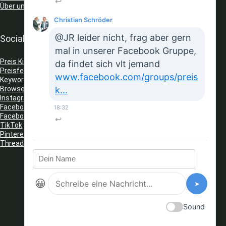
↩
Über uns
Christian Schröder
@JR leider nicht, frag aber gern
Social Media
mal in unserer Facebook Gruppe,
Preis King auf Telegram
da findet sich vlt jemand
Preisfehler Whats App Kanal
www.facebook.com/groups/preis
Keyword Tracker
(Telegram)
k...
Browser Erweiterungen: Gutschein Finder
Instagram
Facebook
18:32
Facebook Gruppe
↩
TikTok
Pinterest
Threads
😀
➤
Sound