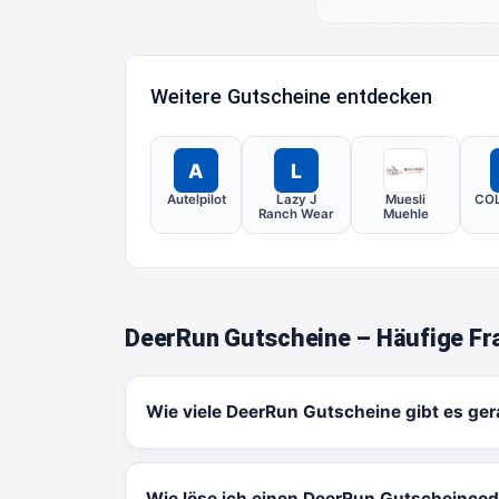
Weitere Gutscheine entdecken
A
L
Autelpilot
Lazy J
Muesli
CO
Ranch Wear
Muehle
DeerRun Gutscheine – Häufige Fr
Wie viele DeerRun Gutscheine gibt es ge
Wie löse ich einen DeerRun Gutscheincod