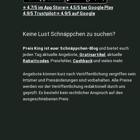
⭐
4,7/5
im App Store
⭐
4,5/5
bei Google Play
|
4,9/5
Trustpilot
⭐
4,9/5
auf Google
|
Keine Lust Schnäppchen zu suchen?
Preis King ist euer Schnäppchen-Blog
und bietet euch
jeden Tag aktuelle Angebote,
Gratisartikel
, aktuelle
Rabattcodes
, Preisfehler,
Cashback
und vieles mehr.
Angebote können kurz nach Veröffentlichung vergriffen sein.
Irrtümer und Preisänderungen sind vorbehalten. Alle Preise
werden vor der Veröffentlichung redaktionell durch uns
geprüft. Es besteht kein rechtlicher Anspruch auf den
ausgeschriebenen Preis.