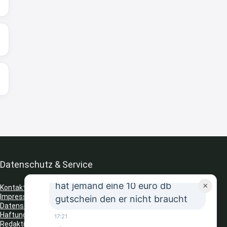
↩
Strandnixe
Kofferset
8:32
↩
Strandnixe
Erst ja dann 65,99€ in Warenkorb
😫🙆🏽‍♂️
8:43
↩
Datenschutz & Service
JR
hat jemand eine 10 euro db
×
Kontakt
Impressum
gutschein den er nicht braucht
Datenschutz
Haftungsausschluss
17:21
Redaktionelle Richtlinien