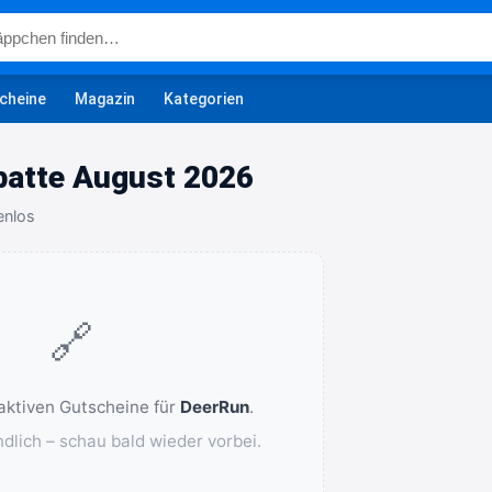
cheine
Magazin
Kategorien
batte August 2026
enlos
🔗
 aktiven Gutscheine für
DeerRun
.
ndlich – schau bald wieder vorbei.