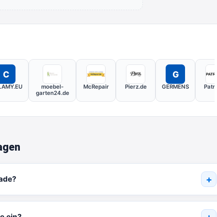
C
G
LAMY.EU
moebel-
McRepair
Pierz.de
GERMENS
Patr
garten24.de
agen
rade?
e ein?