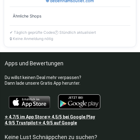
🌐 debenhamsoutlet.com
Ähnliche Shops
✔ Täglich geprüfte Codes
🕐 Stündlich aktualisiert
🔒 Keine Anmeldung nötig
Apps und Bewertungen
Du willst keinen Deal mehr verpassen?
Dann lade unsere Gratis App herunter.
⭐
4,7/5
im App Store
⭐
4,5/5
bei Google Play
|
4,9/5
Trustpilot
⭐
4,9/5
auf Google
|
Keine Lust Schnäppchen zu suchen?