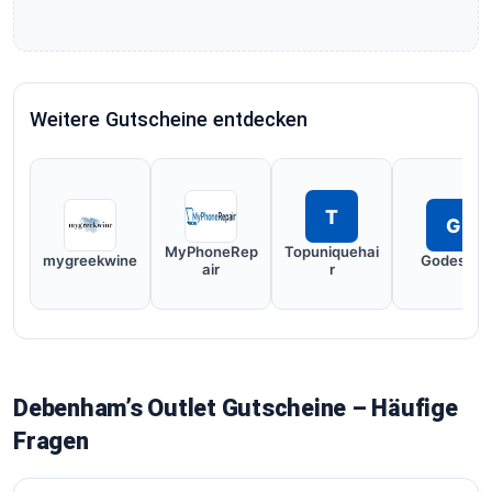
Weitere Gutscheine entdecken
T
G
MyPhoneRep
Topuniquehai
mygreekwine
Godestar
air
r
Debenham’s Outlet Gutscheine – Häufige
Fragen