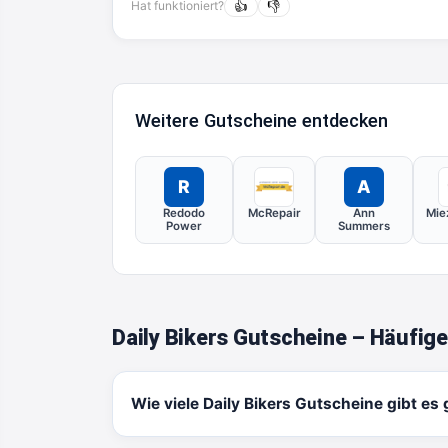
Hat funktioniert?
👍
👎
Weitere Gutscheine entdecken
R
A
Redodo
McRepair
Ann
Mie
Power
Summers
Daily Bikers Gutscheine – Häufig
Wie viele Daily Bikers Gutscheine gibt es