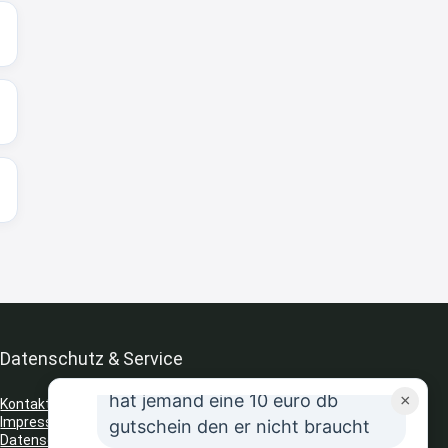
8:31
↩
Strandnixe
Kofferset
8:32
↩
Strandnixe
Erst ja dann 65,99€ in Warenkorb
😫🙆🏽‍♂️
8:43
↩
Datenschutz & Service
JR
hat jemand eine 10 euro db
×
Kontakt
Impressum
gutschein den er nicht braucht
Datenschutz