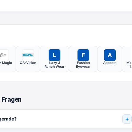
L
F
A
z Magic
CA-Vision
Lazy J
Fashion
Apposta
MY
Ranch Wear
Eyewear
B
e Fragen
 gerade?