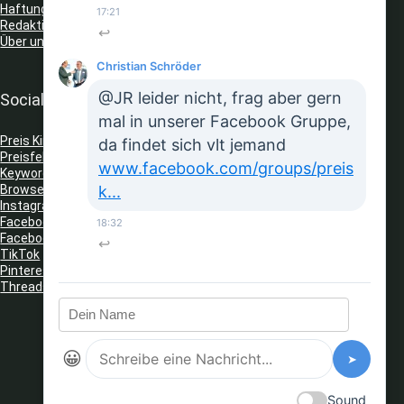
Haftungsausschluss
17:21
Redaktionelle Richtlinien
↩
Über uns
Christian Schröder
@JR leider nicht, frag aber gern
Social Media
mal in unserer Facebook Gruppe,
Preis King auf Telegram
da findet sich vlt jemand
Preisfehler Whats App Kanal
www.facebook.com/groups/preis
Keyword Tracker
(Telegram)
Browser Erweiterungen: Gutschein Finder
k...
Instagram
Facebook
18:32
Facebook Gruppe
↩
TikTok
Pinterest
Threads
😀
➤
Sound