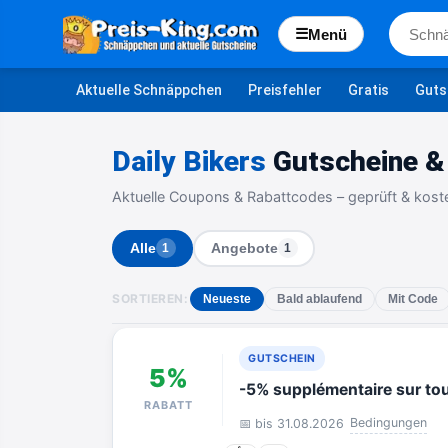
☰
Menü
Aktuelle Schnäppchen
Preisfehler
Gratis
Guts
Daily Bikers
Gutscheine &
Aktuelle Coupons & Rabattcodes – geprüft & kost
Alle
Angebote
1
1
SORTIEREN:
Neueste
Bald ablaufend
Mit Code
GUTSCHEIN
5%
-5% supplémentaire sur tout
RABATT
Bedingungen
📅 bis 31.08.2026