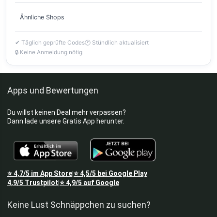
Ähnliche Shops
✔ Täglich geprüfte Codes
🕐 Stündlich aktualisiert
🔒 Keine Anmeldung nötig
Apps und Bewertungen
Du willst keinen Deal mehr verpassen?
Dann lade unsere Gratis App herunter.
⭐
4,7/5
im App Store
⭐
4,5/5
bei Google Play
|
4,9/5
Trustpilot
⭐
4,9/5
auf Google
|
Keine Lust Schnäppchen zu suchen?