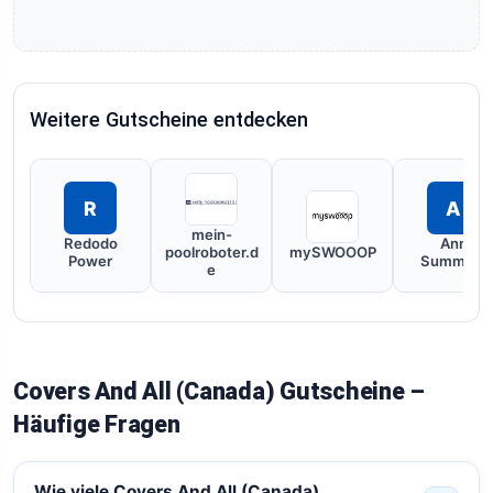
Weitere Gutscheine entdecken
R
A
mein-
Redodo
Ann
poolroboter.d
mySWOOOP
Power
Summers
e
Covers And All (Canada) Gutscheine –
Häufige Fragen
Wie viele Covers And All (Canada)