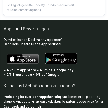
✔ Täglich geprüfte Codes
🕐 Stündlich aktualisiert
🔒 Keine Anmeldung nötig
Apps und Bewertungen
Du willst keinen Deal mehr verpassen?
Dann lade unsere Gratis App herunter.
⭐
4,7/5
im App Store
⭐
4,5/5
bei Google Play
|
4,9/5
Trustpilot
⭐
4,9/5
auf Google
|
Keine Lust Schnäppchen zu suchen?
Preis King ist euer Schnäppchen-Blog
und bietet euch jeden Tag
aktuelle Angebote,
Gratisartikel
, aktuelle
Rabattcodes
, Preisfehler,
Cashback
und vieles mehr.