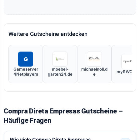
Weitere Gutscheine entdecken
G
Gameserver
moebel-
michaelnoll.d
mySWOOO
4Netplayers
garten24.de
e
Compra Direta Empresas Gutscheine –
Häufige Fragen
Wie viele Compra Direta Empresas