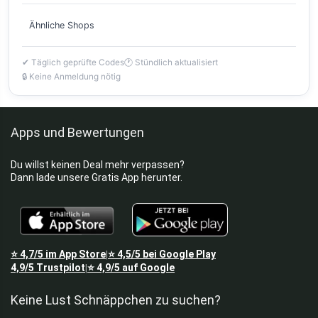
Ähnliche Shops
✔ Täglich geprüfte Codes
🕐 Stündlich aktualisiert
🔒 Keine Anmeldung nötig
Apps und Bewertungen
Du willst keinen Deal mehr verpassen?
Dann lade unsere Gratis App herunter.
⭐
4,7/5
im App Store
⭐
4,5/5
bei Google Play
|
4,9/5
Trustpilot
⭐
4,9/5
auf Google
|
Keine Lust Schnäppchen zu suchen?