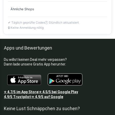
Ähnliche Shops
✔ Täglich geprüfte Codes
🕐 Stündlich aktualisiert
🔒 Keine Anmeldung nötig
Apps und Bewertungen
Du willst keinen Deal mehr verpassen?
Dann lade unsere Gratis App herunter.
⭐
4,7/5
im App Store
⭐
4,5/5
bei Google Play
|
4,9/5
Trustpilot
⭐
4,9/5
auf Google
|
Keine Lust Schnäppchen zu suchen?