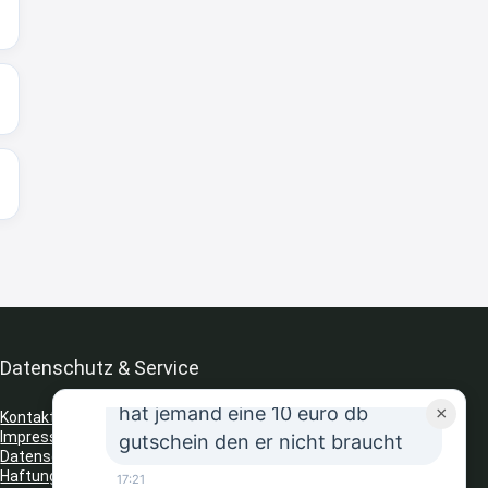
↩
Strandnixe
Kofferset
8:32
↩
Strandnixe
Erst ja dann 65,99€ in Warenkorb
😫🙆🏽‍♂️
8:43
↩
Datenschutz & Service
JR
hat jemand eine 10 euro db
×
Kontakt
Impressum
gutschein den er nicht braucht
Datenschutz
Haftungsausschluss
17:21