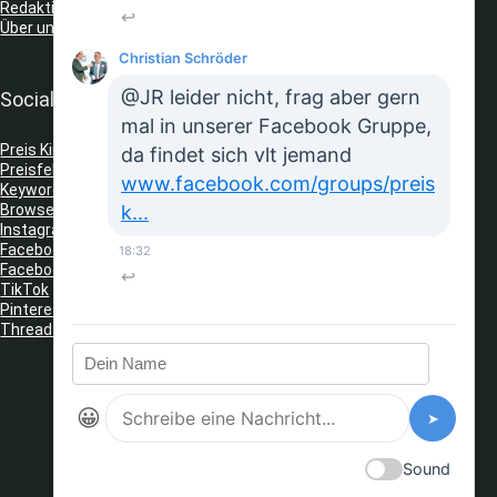
Redaktionelle Richtlinien
↩
Über uns
Christian Schröder
@JR leider nicht, frag aber gern
Social Media
mal in unserer Facebook Gruppe,
Preis King auf Telegram
da findet sich vlt jemand
Preisfehler Whats App Kanal
www.facebook.com/groups/preis
Keyword Tracker
(Telegram)
k...
Browser Erweiterungen: Gutschein Finder
Instagram
Facebook
18:32
Facebook Gruppe
↩
TikTok
Pinterest
Threads
😀
➤
Sound