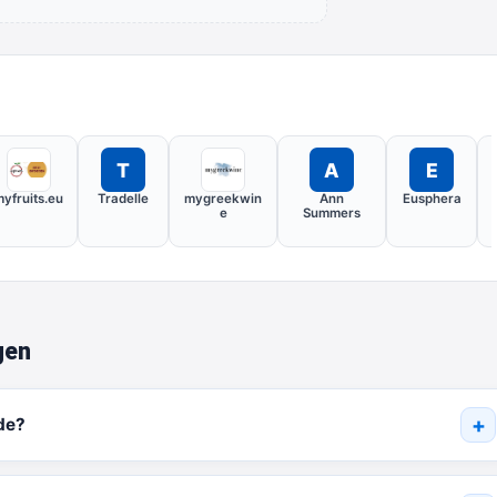
T
A
E
yfruits.eu
Tradelle
mygreekwin
Ann
Eusphera
e
Summers
gen
de?