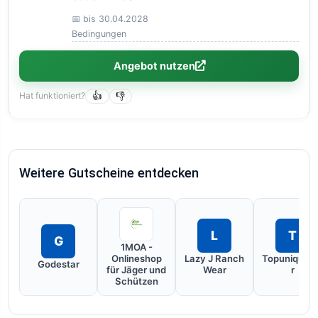
📅 bis 30.04.2028
Bedingungen
Angebot nutzen
Hat funktioniert?
👍
👎
Weitere Gutscheine entdecken
L
T
G
1MOA -
Onlineshop
Lazy J Ranch
Topuniqueha
Godestar
für Jäger und
Wear
r
Schützen