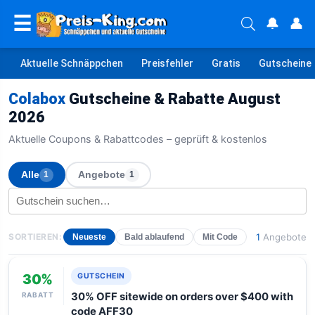
☰
🔔
👤
Aktuelle Schnäppchen
Preisfehler
Gratis
Gutscheine
Colabox
Gutscheine & Rabatte August
2026
Aktuelle Coupons & Rabattcodes – geprüft & kostenlos
Alle
Angebote
1
1
SORTIEREN:
1
Angebote
Neueste
Bald ablaufend
Mit Code
30%
GUTSCHEIN
RABATT
30% OFF sitewide on orders over $400 with
code AFF30