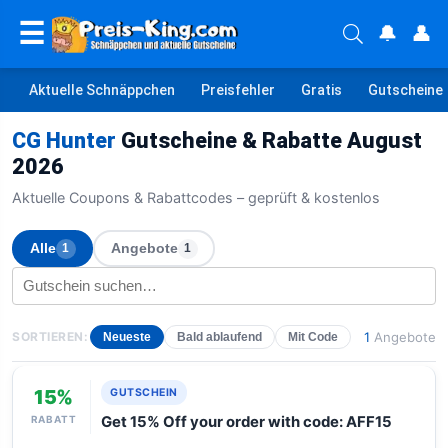
☰
🔔
👤
Aktuelle Schnäppchen
Preisfehler
Gratis
Gutscheine
CG Hunter
Gutscheine & Rabatte August
2026
Aktuelle Coupons & Rabattcodes – geprüft & kostenlos
Alle
Angebote
1
1
SORTIEREN:
1
Angebote
Neueste
Bald ablaufend
Mit Code
15%
GUTSCHEIN
RABATT
Get 15% Off your order with code: AFF15