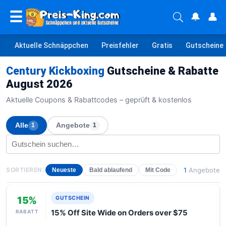
☰
🔔
👤
Aktuelle Schnäppchen
Preisfehler
Gratis
Gutscheine
Century Kickboxing
Gutscheine & Rabatte
August 2026
Aktuelle Coupons & Rabattcodes – geprüft & kostenlos
Alle
Angebote
1
1
SORTIEREN:
1
Angebote
Neueste
Bald ablaufend
Mit Code
15%
GUTSCHEIN
RABATT
15% Off Site Wide on Orders over $75