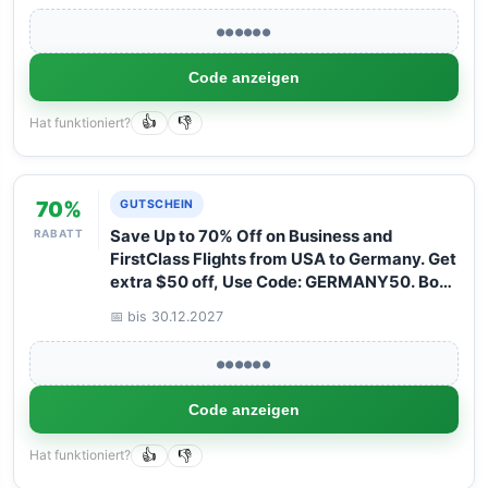
●●●●●●
Code anzeigen
Hat funktioniert?
👍
👎
70%
GUTSCHEIN
RABATT
Save Up to 70% Off on Business and
FirstClass Flights from USA to Germany. Get
extra $50 off, Use Code: GERMANY50. Book
your Flight now with Arangrant!
📅 bis 30.12.2027
●●●●●●
Code anzeigen
Hat funktioniert?
👍
👎