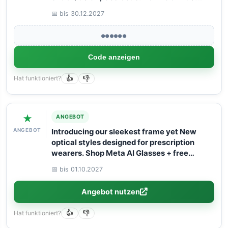
Book your Flight now with Arangrant!
📅 bis 30.12.2027
●●●●●●
Code anzeigen
Hat funktioniert?
👍
👎
★
ANGEBOT
ANGEBOT
Introducing our sleekest frame yet New
optical styles designed for prescription
wearers. Shop Meta AI Glasses + free
shipping!
📅 bis 01.10.2027
Angebot nutzen
Hat funktioniert?
👍
👎