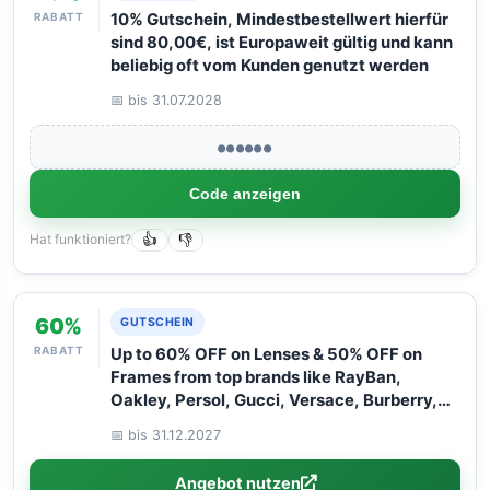
RABATT
10% Gutschein, Mindestbestellwert hierfür
sind 80,00€, ist Europaweit gültig und kann
beliebig oft vom Kunden genutzt werden
📅 bis 31.07.2028
●●●●●●
Code anzeigen
Hat funktioniert?
👍
👎
60%
GUTSCHEIN
RABATT
Up to 60% OFF on Lenses & 50% OFF on
Frames from top brands like RayBan,
Oakley, Persol, Gucci, Versace, Burberry,
and Flexon. Hurry – limited time only! Don''t
📅 bis 31.12.2027
miss out!
Angebot nutzen