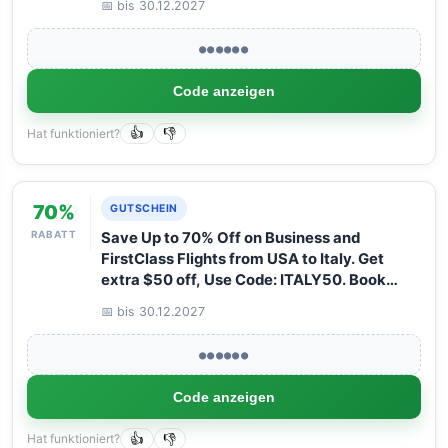
📅 bis 30.12.2027
with Arangrant!
●●●●●●
Code anzeigen
Hat funktioniert?
👍
👎
70%
GUTSCHEIN
RABATT
Save Up to 70% Off on Business and
FirstClass Flights from USA to Italy. Get
extra $50 off, Use Code: ITALY50. Book
your Flight now with Arangrant!
📅 bis 30.12.2027
●●●●●●
Code anzeigen
Hat funktioniert?
👍
👎