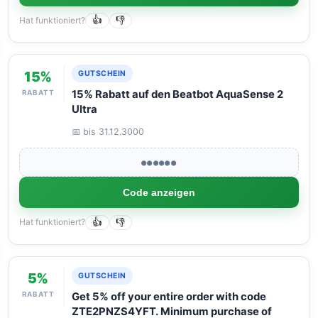
Hat funktioniert?
👍
👎
15%
GUTSCHEIN
RABATT
15% Rabatt auf den Beatbot AquaSense 2
Ultra
📅 bis 31.12.3000
●●●●●●
Code anzeigen
Hat funktioniert?
👍
👎
5%
GUTSCHEIN
RABATT
Get 5% off your entire order with code
ZTE2PNZS4YFT. Minimum purchase of