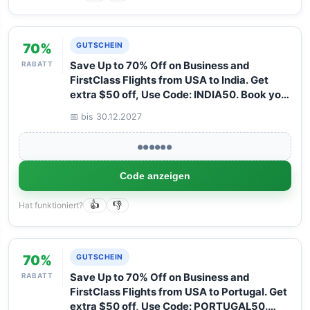
70%
GUTSCHEIN
RABATT
Save Up to 70% Off on Business and
FirstClass Flights from USA to India. Get
extra $50 off, Use Code: INDIA50. Book your
Flight now with Arangrant!
📅 bis 30.12.2027
●●●●●●
Code anzeigen
Hat funktioniert?
👍
👎
70%
GUTSCHEIN
RABATT
Save Up to 70% Off on Business and
FirstClass Flights from USA to Portugal. Get
extra $50 off, Use Code: PORTUGAL50.