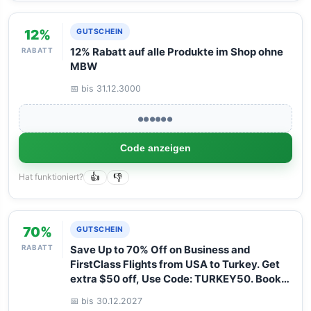
12%
GUTSCHEIN
RABATT
12% Rabatt auf alle Produkte im Shop ohne
MBW
📅 bis 31.12.3000
●●●●●●
Code anzeigen
Hat funktioniert?
👍
👎
70%
GUTSCHEIN
RABATT
Save Up to 70% Off on Business and
FirstClass Flights from USA to Turkey. Get
extra $50 off, Use Code: TURKEY50. Book
your Flight now with Arangrant!
📅 bis 30.12.2027