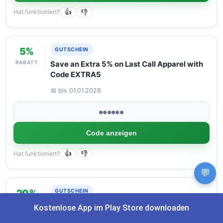
Hat funktioniert?
👍
👎
5%
GUTSCHEIN
RABATT
Save an Extra 5% on Last Call Apparel with
Code EXTRA5
📅 bis 01.01.2028
●●●●●●
Code anzeigen
Hat funktioniert?
👍
👎
💬
20%
GUTSCHEIN
RABATT
New BYLT Customers Get 20% Off Their
Kostenlose App im Play Store downloaden
First Order with Code REFER20