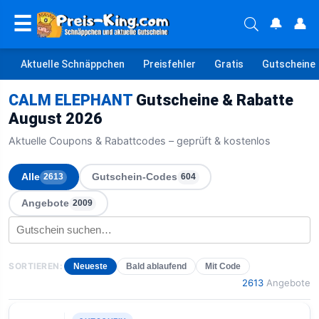
☰
🔔
👤
Aktuelle Schnäppchen
Preisfehler
Gratis
Gutscheine
CALM ELEPHANT
Gutscheine & Rabatte
August 2026
Aktuelle Coupons & Rabattcodes – geprüft & kostenlos
Alle
Gutschein-Codes
2613
604
Angebote
2009
SORTIEREN:
Neueste
Bald ablaufend
Mit Code
2613
Angebote