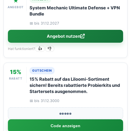
★
ANGEBOT
System Mechanic Ultimate Defense + VPN
Bundle
📅 bis 31.12.2027
Angebot nutzen
Hat funktioniert?
👍
👎
15%
GUTSCHEIN
RABATT
15% Rabatt auf das Liloomi-Sortiment
sichern! Bereits rabattierte Probierkits und
Startersets ausgenommen.
📅 bis 31.12.3000
●●●●●
Code anzeigen