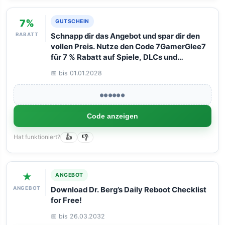
7%
GUTSCHEIN
RABATT
Schnapp dir das Angebot und spar dir den
vollen Preis. Nutze den Code 7GamerGlee7
für 7 % Rabatt auf Spiele, DLCs und
Software. Funktioniert wie Magie bei einem
📅 bis 01.01.2028
maximalen Warenkorbwert von 125 Euro.
●●●●●●
Code anzeigen
Hat funktioniert?
👍
👎
★
ANGEBOT
ANGEBOT
Download Dr. Berg’s Daily Reboot Checklist
for Free!
📅 bis 26.03.2032