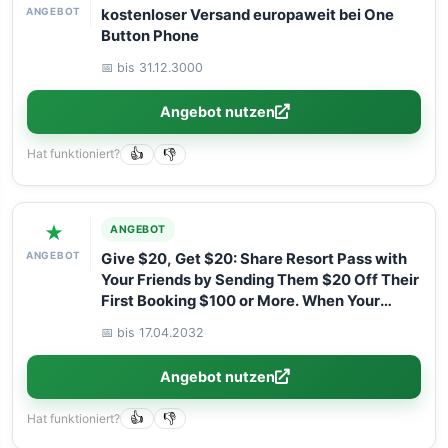
ANGEBOT
kostenloser Versand europaweit bei One
Button Phone
📅 bis 31.12.3000
Angebot nutzen
Hat funktioniert?
👍
👎
★
ANGEBOT
ANGEBOT
Give $20, Get $20: Share Resort Pass with
Your Friends by Sending Them $20 Off Their
First Booking $100 or More. When Your
Friend Attends Their Daycation, You’ll Get
📅 bis 17.04.2032
$20 Off Your Next $100 or More Booking!
Angebot nutzen
Hat funktioniert?
👍
👎