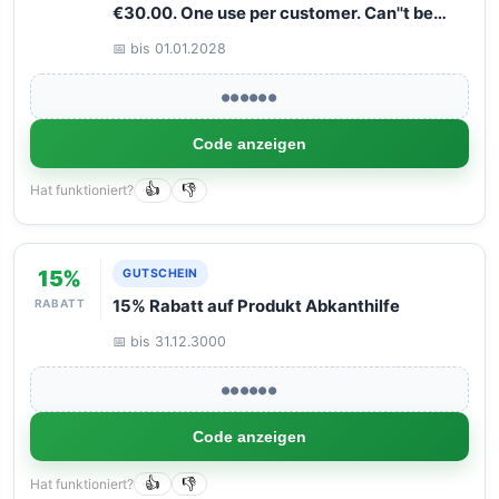
€30.00. One use per customer. Can''t be
combined with other discounts.
📅 bis 01.01.2028
●●●●●●
Code anzeigen
Hat funktioniert?
👍
👎
15%
GUTSCHEIN
RABATT
15% Rabatt auf Produkt Abkanthilfe
📅 bis 31.12.3000
●●●●●●
Code anzeigen
Hat funktioniert?
👍
👎