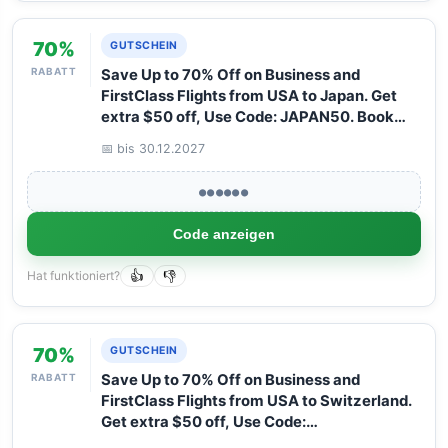
70%
GUTSCHEIN
RABATT
Save Up to 70% Off on Business and
FirstClass Flights from USA to Japan. Get
extra $50 off, Use Code: JAPAN50. Book
your Flight now with Arangrant!
📅 bis 30.12.2027
●●●●●●
Code anzeigen
Hat funktioniert?
👍
👎
70%
GUTSCHEIN
RABATT
Save Up to 70% Off on Business and
FirstClass Flights from USA to Switzerland.
Get extra $50 off, Use Code:
SWITZERLAND50. Book your Flight now