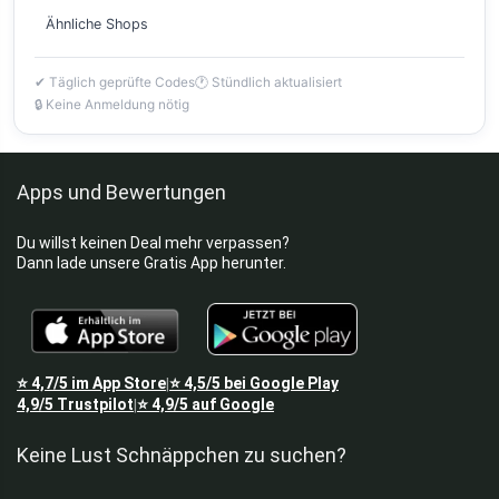
Ähnliche Shops
✔ Täglich geprüfte Codes
🕐 Stündlich aktualisiert
🔒 Keine Anmeldung nötig
Apps und Bewertungen
Du willst keinen Deal mehr verpassen?
Dann lade unsere Gratis App herunter.
⭐
4,7/5
im App Store
⭐
4,5/5
bei Google Play
|
4,9/5
Trustpilot
⭐
4,9/5
auf Google
|
Keine Lust Schnäppchen zu suchen?