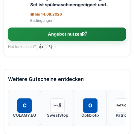
Set ist spülmaschinengeeignet und
besonders pflegeleicht. In einer edlen
📅 bis 14.08.2026
Holzbox - perfekt zum Verschenken und
Bedingungen
sicheren Aufbewahren.
Angebot nutzen
Hat funktioniert?
👍
👎
Weitere Gutscheine entdecken
C
O
COLAMY.EU
SweatStop
Optibiotix
Patricks