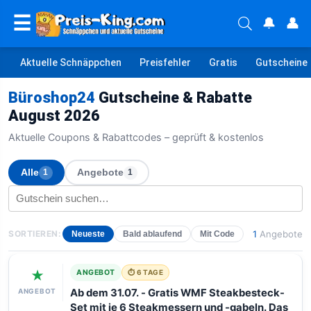
☰
🔔
👤
Aktuelle Schnäppchen
Preisfehler
Gratis
Gutscheine
Büroshop24
Gutscheine & Rabatte
August 2026
Aktuelle Coupons & Rabattcodes – geprüft & kostenlos
Alle
Angebote
1
1
SORTIEREN:
1
Angebote
Neueste
Bald ablaufend
Mit Code
★
ANGEBOT
⏱ 6 TAGE
ANGEBOT
Ab dem 31.07. - Gratis WMF Steakbesteck-
Set mit je 6 Steakmessern und -gabeln. Das