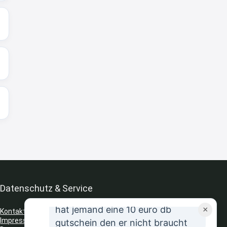
8:31
↩
Strandnixe
Kofferset
8:32
↩
Strandnixe
Erst ja dann 65,99€ in Warenkorb
😫🙆🏽‍♂️
8:43
↩
Datenschutz & Service
JR
hat jemand eine 10 euro db
×
Kontakt
Impressum
gutschein den er nicht braucht