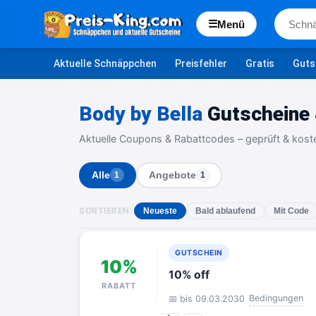
☰
Menü
Aktuelle Schnäppchen
Preisfehler
Gratis
Guts
Body by Bella
Gutscheine 
Aktuelle Coupons & Rabattcodes – geprüft & kost
Alle
Angebote
1
1
SORTIEREN:
Neueste
Bald ablaufend
Mit Code
GUTSCHEIN
10%
10% off
RABATT
Bedingungen
📅 bis 09.03.2030