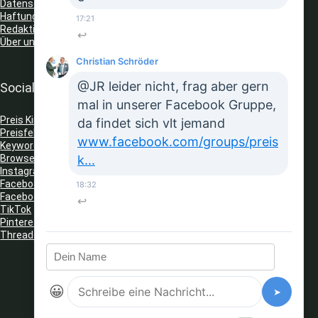
Datenschutz
Haftungsausschluss
17:21
Redaktionelle Richtlinien
↩
Über uns
Christian Schröder
@JR leider nicht, frag aber gern
Social Media
mal in unserer Facebook Gruppe,
Preis King auf Telegram
da findet sich vlt jemand
Preisfehler Whats App Kanal
www.facebook.com/groups/preis
Keyword Tracker
(Telegram)
Browser Erweiterungen: Gutschein Finder
k...
Instagram
Facebook
18:32
Facebook Gruppe
↩
TikTok
Pinterest
Threads
😀
➤