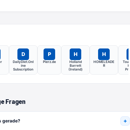
D
P
H
H
er
DailyDiet.Onl
Pierz.de
Holland
HOMELEADE
Tou
ine
Barrett
R
H
Subscription
(Ireland)
Pr
ge Fragen
s gerade?