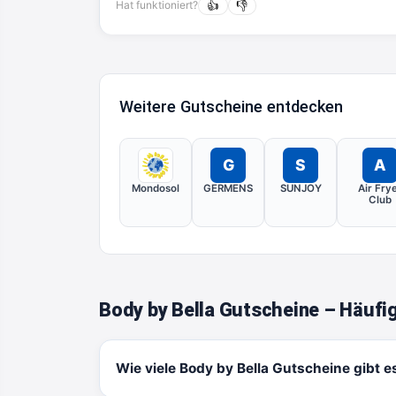
Hat funktioniert?
👍
👎
Weitere Gutscheine entdecken
G
S
A
Mondosol
GERMENS
SUNJOY
Air Fry
Club
Body by Bella Gutscheine – Häufi
Wie viele Body by Bella Gutscheine gibt e